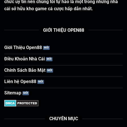
chức uy tín nên chúng tôi tự hào là một trong những nhà
cái sở hữu kho game cá cược hấp dẫn nhất.
GIỚI THIỆU OPEN88
Giới Thiệu Open88
Điều Khoản Nhà Cái
Chính Sách Bảo Mật
Liên hệ Open88
Sitemap
CHUYÊN MỤC