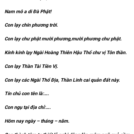
Nam mô a di Đà Phật!
Con lạy chín phương trời.
Con lạy chư phật mười phương,mười phương chư phật.
Kính kính lạy Ngài Hoàng Thiên Hậu Thổ chư vị Tôn thần.
Con lạy Thần Tài Tiền Vị.
Con lạy các Ngài Thổ Địa, Thần Linh cai quản đất này.
Tín chủ con tên là:….
Con ngụ tại địa chỉ:….
Hôm nay ngày – tháng – năm.