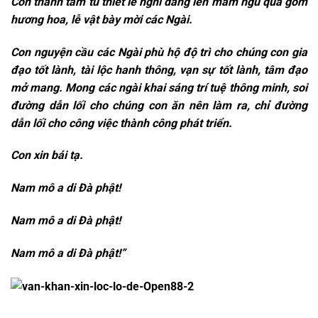
Con thành tâm tu thiết lễ nghi dâng lên mâm ngũ quả gồm
hương hoa, lễ vật bày mời các Ngài.
Con nguyện cầu các Ngài phù hộ độ trì cho chúng con gia
đạo tốt lành, tài lộc hanh thông, vạn sự tốt lành, tâm đạo
mở mang. Mong các ngài khai sáng trí tuệ thông minh, soi
đường dẫn lối cho chúng con ăn nên làm ra, chỉ đường
dẫn lối cho công việc thành công phát triển.
Con xin bái tạ.
Nam mô a di Đà phật!
Nam mô a di Đà phật!
Nam mô a di Đà phật!”