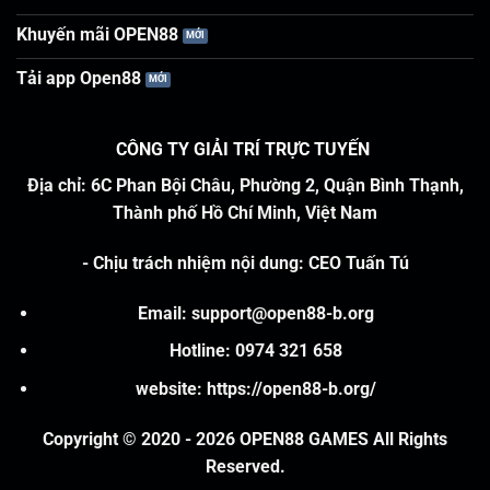
Khuyến mãi OPEN88
Tải app Open88
CÔNG TY GIẢI TRÍ TRỰC TUYẾN
Địa chỉ: 6C Phan Bội Châu, Phường 2, Quận Bình Thạnh,
Thành phố Hồ Chí Minh, Việt Nam
-
Chịu trách nhiệm nội dung
:
CEO Tuấn Tú
Email:
support@open88-b.org
Hotline: 0974 321 658
website:
https://open88-b.org/
Copyright © 2020 - 2026 OPEN88 GAMES All Rights
Reserved.