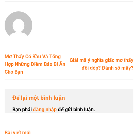
Mơ Thấy Có Bầu Và Tổng
Giải mã ý nghĩa giấc mơ thấy
Hợp Những Điềm Báo Bí Ẩn
đôi dép? Đánh số mấy?
Cho Bạn
Để lại một bình luận
Bạn phải
đăng nhập
để gửi bình luận.
Bài viết mới