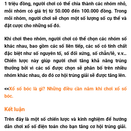
1 triệu đồng, người chơi có thể chia thành các nhóm nhỏ,
mỗi nhóm có giá trị từ 50.000 đến 100.000 đồng. Trong
mỗi nhóm, người chơi sẽ chọn một số lượng số cụ thể và
đặt cược cho những số đó.
Khi chơi theo nhóm, người chơi có thể chọn các nhóm số
khác nhau, bao gồm các số liên tiếp, các số có tính chất
đặc biệt như số nguyên tố, số đối xứng, số chẵn/lẻ, v.v…
Chiến lược này giúp người chơi tăng khả năng trúng
thưởng bởi vì các số được chọn sẽ phân bố trên nhiều
nhóm khác nhau, do đó cơ hội trúng giải sẽ được tăng lên.
<<
Xổ số bóc là gì? Những điều cần nắm khi chơi xổ số
bóc.
Kết luận
Trên đây là một số chiến lược và kinh nghiệm để hướng
dẫn chơi xổ số điện toán cho bạn tăng cơ hội trúng giải.