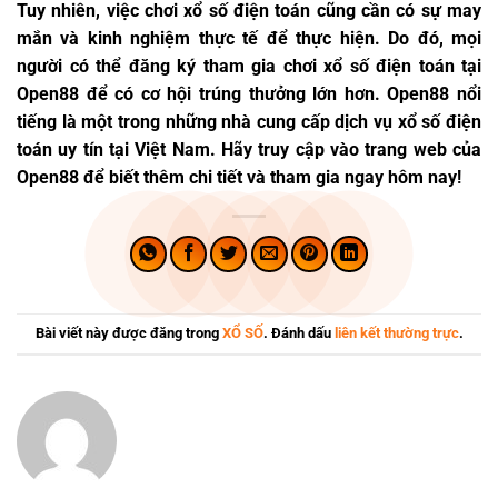
Tuy nhiên, việc chơi xổ số điện toán cũng cần có sự may
mắn và kinh nghiệm thực tế để thực hiện. Do đó, mọi
người có thể đăng ký tham gia chơi xổ số điện toán tại
Open88 để có cơ hội trúng thưởng lớn hơn. Open88 nổi
tiếng là một trong những nhà cung cấp dịch vụ xổ số điện
toán uy tín tại Việt Nam. Hãy truy cập vào trang web của
Open88 để biết thêm chi tiết và tham gia ngay hôm nay!
Bài viết này được đăng trong
XỔ SỐ
. Đánh dấu
liên kết thường trực
.