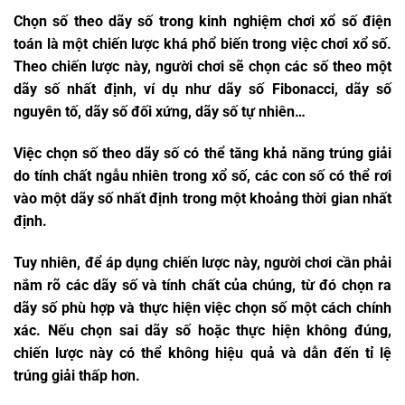
Chọn số theo dãy số trong kinh nghiệm chơi xổ số điện
toán là một chiến lược khá phổ biến trong việc chơi xổ số.
Theo chiến lược này, người chơi sẽ chọn các số theo một
dãy số nhất định, ví dụ như dãy số Fibonacci, dãy số
nguyên tố, dãy số đối xứng, dãy số tự nhiên…
Việc chọn số theo dãy số có thể tăng khả năng trúng giải
do tính chất ngẫu nhiên trong xổ số, các con số có thể rơi
vào một dãy số nhất định trong một khoảng thời gian nhất
định.
Tuy nhiên, để áp dụng chiến lược này, người chơi cần phải
nắm rõ các dãy số và tính chất của chúng, từ đó chọn ra
dãy số phù hợp và thực hiện việc chọn số một cách chính
xác. Nếu chọn sai dãy số hoặc thực hiện không đúng,
chiến lược này có thể không hiệu quả và dẫn đến tỉ lệ
trúng giải thấp hơn.