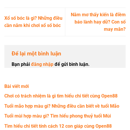
Nằm mơ thấy kiến là điềm
Xổ số bóc là gì? Những điều
báo lành hay dữ? Con số
cần nắm khi chơi xổ số bóc
may mắn?
Để lại một bình luận
Bạn phải
đăng nhập
để gửi bình luận.
Bài viết mới
Chơi có trách nhiệm là gì tìm hiểu chi tiết cùng Open88
Tuổi mão hợp màu gì? Những điều cần biết về tuổi Mão
Tuổi mùi hợp màu gì? Tìm hiểu phong thuỷ tuổi Mùi
Tìm hiểu chi tiết tính cách 12 con giáp cùng Open88