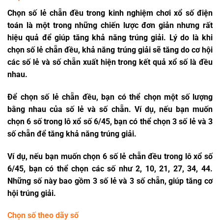
Chọn số lẻ chẵn đều trong kinh nghiệm chơi xổ số điện
toán là một trong những chiến lược đơn giản nhưng rất
hiệu quả để giúp tăng khả năng trúng giải. Lý do là khi
chọn số lẻ chẵn đều, khả năng trúng giải sẽ tăng do cơ hội
các số lẻ và số chẵn xuất hiện trong kết quả xổ số là đều
nhau.
Để chọn số lẻ chẵn đều, bạn có thể chọn một số lượng
bằng nhau của số lẻ và số chẵn. Ví dụ, nếu bạn muốn
chọn 6 số trong lô xổ số 6/45, bạn có thể chọn 3 số lẻ và 3
số chẵn để tăng khả năng trúng giải.
Ví dụ, nếu bạn muốn chọn 6 số lẻ chẵn đều trong lô xổ số
6/45, bạn có thể chọn các số như 2, 10, 21, 27, 34, 44.
Những số này bao gồm 3 số lẻ và 3 số chẵn, giúp tăng cơ
hội trúng giải.
Chọn số theo dãy số