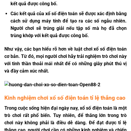
kết quả được công bố.
Các kết quả của xổ số điện toán sẽ được xác định bằng
cách sử dụng máy tính để tạo ra các số ngẫu nhiên.
Người chơi sẽ trúng giải nếu tập số mà họ đã chọn
trùng khớp với kết quả được công bố.
Như vậy, các bạn hiểu rõ hơn về luật chơi xổ số điện toán
cơ bản. Từ đó, mọi người chơi hãy trải nghiệm trò chơi này
với tinh thần thoải mái nhất để có những giây phút thú vị
và đầy cảm xúc nhất.
Kinh nghiệm chơi xổ số điện toán tỉ lệ thắng cao
Trong cuộc sống hiện đại ngày nay, xổ số điện toán là một
trò chơi rất phổ biến. Tuy nhiên, để thắng lớn trong trò
chơi này không phải là điều dễ dàng. Để đạt được tỉ lệ
thắng cao, người chơi cần có những kinh nghiệm và chiến