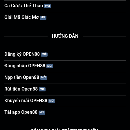
Cá Cược Thể Thao
Giải Mã Giấc Mơ
HƯỚNG DẪN
Đăng ký OPEN88
Đăng nhập OPEN88
Nạp tiền Open88
Rút tiền Open88
Khuyến mãi OPEN88
Tải app Open88