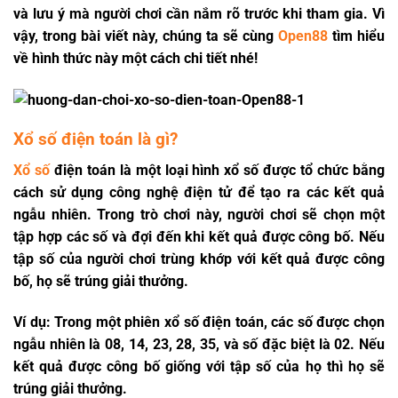
và lưu ý mà người chơi cần nắm rõ trước khi tham gia. Vì
vậy, trong bài viết này, chúng ta sẽ cùng
Open88
tìm hiểu
về hình thức này một cách chi tiết nhé!
Xổ số điện toán là gì?
Xổ số
điện toán là một loại hình xổ số được tổ chức bằng
cách sử dụng công nghệ điện tử để tạo ra các kết quả
ngẫu nhiên. Trong trò chơi này, người chơi sẽ chọn một
tập hợp các số và đợi đến khi kết quả được công bố. Nếu
tập số của người chơi trùng khớp với kết quả được công
bố, họ sẽ trúng giải thưởng.
Ví dụ: Trong một phiên xổ số điện toán, các số được chọn
ngẫu nhiên là 08, 14, 23, 28, 35, và số đặc biệt là 02. Nếu
kết quả được công bố giống với tập số của họ thì họ sẽ
trúng giải thưởng.