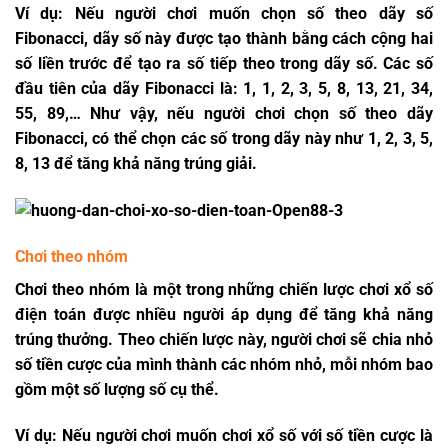
Ví dụ: Nếu người chơi muốn chọn số theo dãy số
Fibonacci, dãy số này được tạo thành bằng cách cộng hai
số liền trước để tạo ra số tiếp theo trong dãy số. Các số
đầu tiên của dãy Fibonacci là: 1, 1, 2, 3, 5, 8, 13, 21, 34,
55, 89,… Như vậy, nếu người chơi chọn số theo dãy
Fibonacci, có thể chọn các số trong dãy này như 1, 2, 3, 5,
8, 13 để tăng khả năng trúng giải.
Chơi theo nhóm
Chơi theo nhóm là một trong những chiến lược chơi xổ số
điện toán được nhiều người áp dụng để tăng khả năng
trúng thưởng. Theo chiến lược này, người chơi sẽ chia nhỏ
số tiền cược của mình thành các nhóm nhỏ, mỗi nhóm bao
gồm một số lượng số cụ thể.
Ví dụ: Nếu người chơi muốn chơi xổ số với số tiền cược là