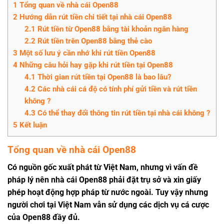
1
Tổng quan về nhà cái Open88
2
Hướng dẫn rút tiền chi tiết tại nhà cái Open88
2.1
Rút tiền từ Open88 bằng tài khoản ngân hàng
2.2
Rút tiền trên Open88 bằng thẻ cào
3
Một số lưu ý cần nhớ khi rút tiền Open88
4
Những câu hỏi hay gặp khi rút tiền tại Open88
4.1
Thời gian rút tiền tại Open88 là bao lâu?
4.2
Các nhà cái cá độ có tính phí gửi tiền và rút tiền
không ?
4.3
Có thể thay đổi thông tin rút tiền tại nhà cái không ?
5
Kết luận
Tổng quan về nhà cái Open88
Có nguồn gốc xuất phát từ Việt Nam, nhưng vì vấn đề
pháp lý nên nhà cái Open88 phải đặt trụ sở và xin giấy
phép hoạt động hợp pháp từ nước ngoài. Tuy vậy nhưng
người chơi tại Việt Nam vẫn sử dụng các dịch vụ cá cược
của Open88 đầy đủ.