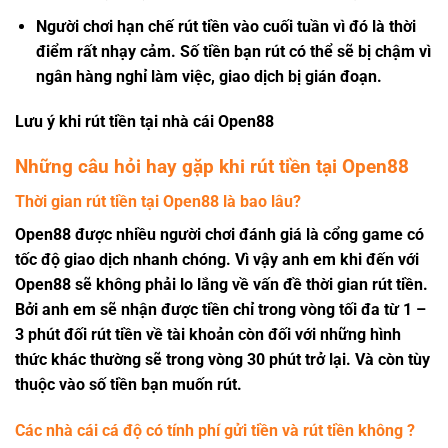
Người chơi hạn chế rút tiền vào cuối tuần vì đó là thời
điểm rất nhạy cảm. Số tiền bạn rút có thể sẽ bị chậm vì
ngân hàng nghỉ làm việc, giao dịch bị gián đoạn.
Lưu ý khi rút tiền tại nhà cái Open88
Những câu hỏi hay gặp khi rút tiền tại Open88
Thời gian rút tiền tại Open88 là bao lâu?
Open88 được nhiều người chơi đánh giá là cổng game có
tốc độ giao dịch nhanh chóng. Vì vậy anh em khi đến với
Open88 sẽ không phải lo lắng về vấn đề thời gian rút tiền.
Bởi anh em sẽ nhận được tiền chỉ trong vòng tối đa từ 1 –
3 phút đối rút tiền về tài khoản còn đối với những hình
thức khác thường sẽ trong vòng 30 phút trở lại. Và còn tùy
thuộc vào số tiền bạn muốn rút.
Các nhà cái cá độ có tính phí gửi tiền và rút tiền không ?