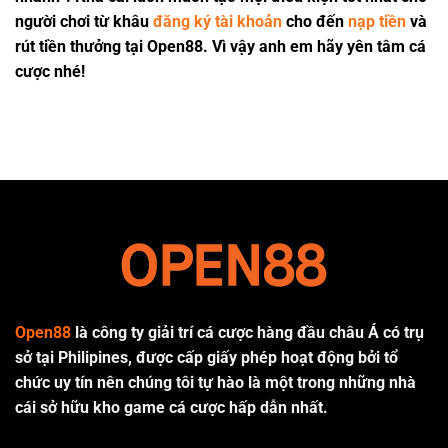
người chơi từ khâu
đăng ký tài khoản
cho đến
nạp tiền
và
rút tiền thưởng tại Open88. Vì vậy anh em hãy yên tâm cá
cược nhé!
Open88
là công ty giải trí cá cược hàng đầu châu Á có trụ
sở tại Philipines, được cấp giấy phép hoạt động bởi tổ
chức uy tín nên chúng tôi tự hào là một trong những nhà
cái sở hữu kho game cá cược hấp dẫn nhất.