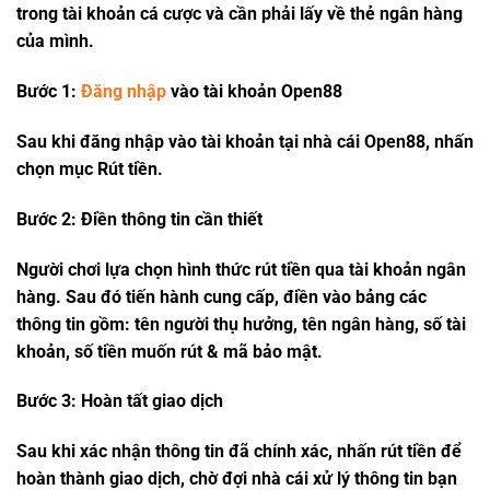
trong tài khoản cá cược và cần phải lấy về thẻ ngân hàng
của mình.
Bước 1:
Đăng nhập
vào tài khoản Open88
Sau khi đăng nhập vào tài khoản tại nhà cái Open88, nhấn
chọn mục Rút tiền.
Bước 2: Điền thông tin cần thiết
Người chơi lựa chọn hình thức rút tiền qua tài khoản ngân
hàng. Sau đó tiến hành cung cấp, điền vào bảng các
thông tin gồm: tên người thụ hưởng, tên ngân hàng, số tài
khoản, số tiền muốn rút & mã bảo mật.
Bước 3: Hoàn tất giao dịch
Sau khi xác nhận thông tin đã chính xác, nhấn rút tiền để
hoàn thành giao dịch, chờ đợi nhà cái xử lý thông tin bạn