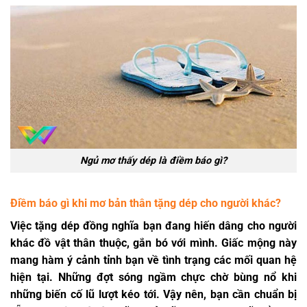
Ngủ mơ thấy dép là điềm báo gì?
Điềm báo gì khi mơ bản thân tặng dép cho người khác?
Việc tặng dép đồng nghĩa bạn đang hiến dâng cho người
khác đồ vật thân thuộc, gắn bó với mình. Giấc mộng này
mang hàm ý cảnh tỉnh bạn về tình trạng các mối quan hệ
hiện tại. Những đợt sóng ngầm chực chờ bùng nổ khi
những biến cố lũ lượt kéo tới. Vậy nên, bạn cần chuẩn bị