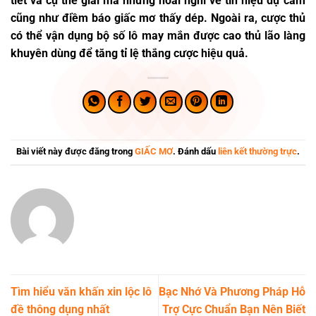
tiết và cụ thể giải mã những hoài nghi về tín hiệu dự cảm
cũng như điềm báo giấc mơ thấy dép. Ngoài ra, cược thủ
có thể vận dụng bộ số lô may mắn được cao thủ lão làng
khuyên dùng để tăng tỉ lệ thắng cược hiệu quả.
Bài viết này được đăng trong
GIẤC MƠ
. Đánh dấu
liên kết thường trực
.
Tìm hiểu văn khấn xin lộc lô
Bạc Nhớ Và Phương Pháp Hỗ
đề thông dụng nhất
Trợ Cực Chuẩn Bạn Nên Biết