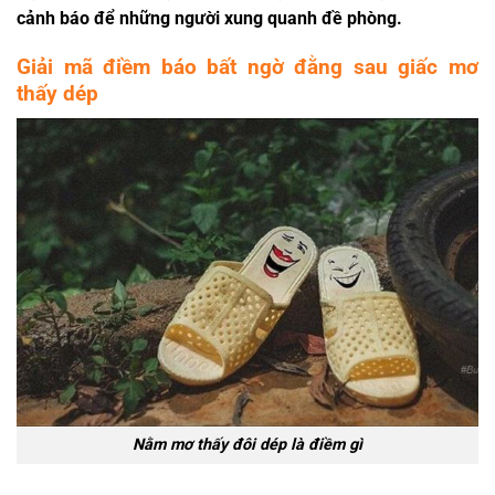
cảnh báo để những người xung quanh đề phòng.
Giải mã điềm báo bất ngờ đằng sau giấc mơ
thấy dép
Nằm mơ thấy đôi dép là điềm gì