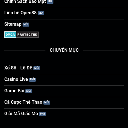
Chính Sách Bảo Mật
Liên hệ Open88
Sitemap
CHUYÊN MỤC
Xổ Số - Lô Đề
Casino Live
Game Bài
Cá Cược Thể Thao
Giải Mã Giấc Mơ