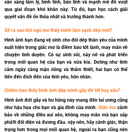
sẵn sàng tâm lý, bình tĩnh, bản lĩnh và mạnh mẽ để vượt
qua giai đoạn khó khăn này. Từ đó, bạn học cách giải
quyết vấn đề ổn thỏa nhất và trưởng thành hơn.
Sẽ ra sao khi ngủ mơ thấy mình làm sạch dép mới?
Hình ảnh bạn đang vệ sinh cho đôi dép thân yêu của mình
xuất hiện trong giấc mơ là điềm báo tốt lành, may mắn về
chuyện tình duyên. Có sự sinh sôi, nảy nở và phát triển
trong mối quan hệ của bạn và nửa kia. Dường như tình
cảm ngày càng mặn nồng và thắm thiết, hai bạn có thể
tiến đến đích đến của tình yêu, hôn nhân.
Chiêm bao thấy hình ảnh dép mình gãy đê tốt hay xấu?
Hình ảnh đứt gãy và hư hỏng này mang đến tai ương cũng
như hậu họa cho bạn và gia đình của mình.
Giấc mơ
cảnh
bảo về những điều xui xẻo, không may mắn mà bạn sắp
phả9i đối diện và đương đầu. vậy nên, hãy cảnh giác, thận
trọng hơn trong mọi mối quan hệ, ngoài ra bạn cũng nên