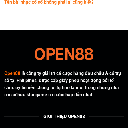
Tên bài nhạc xổ số không phải ai cũng biết?
Open88
là công ty giải trí cá cược hàng đầu châu Á có trụ
sở tại Philipines, được cấp giấy phép hoạt động bởi tổ
chức uy tín nên chúng tôi tự hào là một trong những nhà
cái sở hữu kho game cá cược hấp dẫn nhất.
GIỚI THIỆU OPEN88