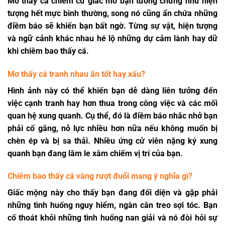
Mơ thấy cá chiếm cứ giấc mơ bạn tưởng chừng như hiện
tượng hết mực bình thường, song nó cũng ẩn chứa những
điềm báo sẽ khiến bạn bất ngờ. Từng sự vật, hiện tượng
và ngữ cảnh khác nhau hé lộ những dự cảm lành hay dữ
khi chiêm bao thấy cá.
Mơ thấy cá tranh nhau ăn tốt hay xấu?
Hình ảnh này có thể khiến bạn dễ dàng liên tưởng đến
việc cạnh tranh hay hơn thua trong công việc và các mối
quan hệ xung quanh. Cụ thể, đó là điềm báo nhắc nhở bạn
phải cố gắng, nỗ lực nhiều hơn nữa nếu không muốn bị
chèn ép và bị sa thải. Nhiều ứng cử viên nặng ký xung
quanh bạn đang lăm le xâm chiếm vị trí của bạn.
Chiêm bao thấy cá vàng rượt đuổi mang ý nghĩa gì?
Giấc mộng này cho thấy bạn đang đối diện và gặp phải
những tình huống nguy hiểm, ngàn cân treo sợi tóc. Bạn
cố thoát khỏi những tình huống nan giải và nó đòi hỏi sự