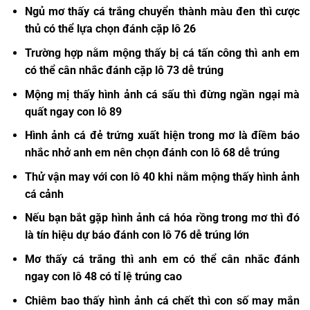
Ngủ mơ thấy cá trắng chuyển thành màu đen thì cược
thủ có thể lựa chọn đánh cặp lô 26
Trường hợp nằm mộng thấy bị cá tấn công thì anh em
có thể cân nhắc đánh cặp lô 73 dễ trúng
Mộng mị thấy hình ảnh cá sấu thì đừng ngần ngại mà
quất ngay con lô 89
Hình ảnh cá đẻ trứng xuất hiện trong mơ là điềm báo
nhắc nhở anh em nên chọn đánh con lô 68 dễ trúng
Thử vận may với con lô 40 khi nằm mộng thấy hình ảnh
cá cảnh
Nếu bạn bắt gặp hình ảnh cá hóa rồng trong mơ thì đó
là tín hiệu dự báo đánh con lô 76 dễ trúng lớn
Mơ thấy cá trắng thì anh em có thể cân nhắc đánh
ngay con lô 48 có tỉ lệ trúng cao
Chiêm bao thấy hình ảnh cá chết thì con số may mắn