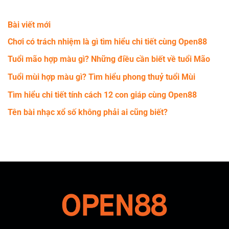
Bài viết mới
Chơi có trách nhiệm là gì tìm hiểu chi tiết cùng Open88
Tuổi mão hợp màu gì? Những điều cần biết về tuổi Mão
Tuổi mùi hợp màu gì? Tìm hiểu phong thuỷ tuổi Mùi
Tìm hiểu chi tiết tính cách 12 con giáp cùng Open88
Tên bài nhạc xổ số không phải ai cũng biết?