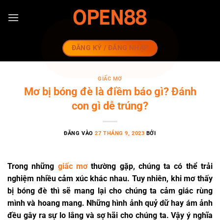
Bỏ
qua
nội
dung
ĐĂNG KÝ / ĐĂNG NHẬP
GIẤC MƠ
Mơ bị bóng đè là điềm báo gì? Đánh
con gì dễ trúng?
ĐĂNG VÀO
27 THÁNG 9, 2023
BỞI
Trong những
giấc mơ
thường gặp, chúng ta có thể trải
nghiệm nhiều cảm xúc khác nhau. Tuy nhiên, khi mơ thấy
bị bóng đè thì sẽ mang lại cho chúng ta cảm giác rùng
mình và hoang mang. Những hình ảnh quỷ dữ hay ám ảnh
đều gây ra sự lo lắng và sợ hãi cho chúng ta. Vậy ý nghĩa