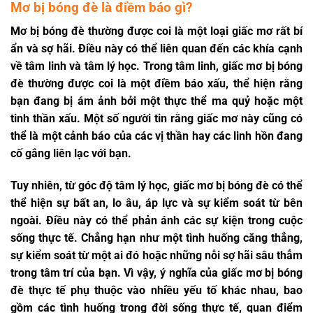
Mơ bị bóng đè là điềm báo gì?
Mơ bị bóng đè thường được coi là một loại giấc mơ rất bí
ẩn và sợ hãi. Điều này có thể liên quan đến các khía cạnh
về tâm linh và tâm lý học. Trong tâm linh, giấc mơ bị bóng
đè thường được coi là một điềm báo xấu, thể hiện rằng
bạn đang bị ám ảnh bởi một thực thể ma quỷ hoặc một
tinh thần xấu. Một số người tin rằng giấc mơ này cũng có
thể là một cảnh báo của các vị thần hay các linh hồn đang
cố gắng liên lạc với bạn.
Tuy nhiên, từ góc độ tâm lý học, giấc mơ bị bóng đè có thể
thể hiện sự bất an, lo âu, áp lực và sự kiểm soát từ bên
ngoài. Điều này có thể phản ánh các sự kiện trong cuộc
sống thực tế. Chẳng hạn như một tình huống căng thẳng,
sự kiểm soát từ một ai đó hoặc những nỗi sợ hãi sâu thẳm
trong tâm trí của bạn. Vì vậy, ý nghĩa của giấc mơ bị bóng
đè thực tế phụ thuộc vào nhiều yếu tố khác nhau, bao
gồm các tình huống trong đời sống thực tế, quan điểm