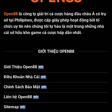
Open88
là công ty giải trí cá cược hàng đầu châu Á có trụ
sở tại Philipines, được cấp giấy phép hoạt động bởi tổ
chức uy tín nên chúng tôi tự hào là một trong những nhà
cái sở hữu kho game cá cược hấp dẫn nhất.
GIỚI THIỆU OPEN88
Giới Thiệu Open88
Điều Khoản Nhà Cái
Chính Sách Bảo Mật
Liên hệ Open88
Sitemap