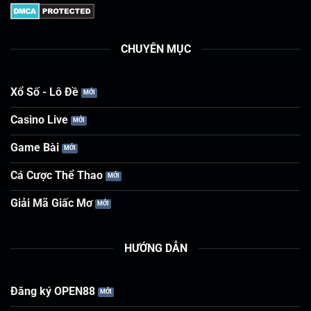
CHUYÊN MỤC
Xổ Số - Lô Đề
Casino Live
Game Bài
Cá Cược Thể Thao
Giải Mã Giấc Mơ
HƯỚNG DẪN
Đăng ký OPEN88