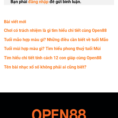
Bạn phải
đăng nhập
để gửi bình luận.
Bài viết mới
Chơi có trách nhiệm là gì tìm hiểu chi tiết cùng Open88
Tuổi mão hợp màu gì? Những điều cần biết về tuổi Mão
Tuổi mùi hợp màu gì? Tìm hiểu phong thuỷ tuổi Mùi
Tìm hiểu chi tiết tính cách 12 con giáp cùng Open88
Tên bài nhạc xổ số không phải ai cũng biết?