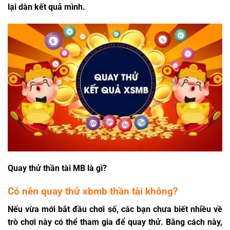
lại dàn kết quả mình.
Quay thử thần tài MB là gì?
Có nên quay thử xbmb thần tài không?
Nếu vừa mới bắt đầu chơi số, các bạn chưa biết nhiều về
trò chơi này có thể tham gia để quay thử. Bằng cách này,