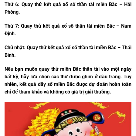
Thứ 6: Quay thử kết quả xổ số thần tài miền Bắc – Hải
Phòng.
Thứ 7: Quay thử kết quả xổ số thần tài miền Bắc – Nam
Định.
Chủ nhật: Quay thử kết quả xổ số thần tài miền Bắc – Thái
Bình.
Nếu bạn muốn quay thử miền Bắc thần tài vào một ngày
bất kỳ, hãy lựa chọn các thứ được ghim ở đầu trang. Tuy
nhiên, kết quả dãy số miền Bắc được dự đoán hoàn toàn
chỉ để tham khảo và không có giá trị giải thưởng.