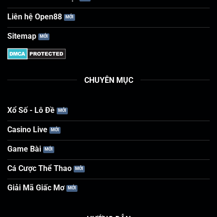
Liên hệ Open88
Sitemap
CHUYÊN MỤC
Xổ Số - Lô Đề
Casino Live
Game Bài
Cá Cược Thể Thao
Giải Mã Giấc Mơ