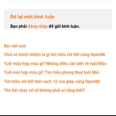
Để lại một bình luận
Bạn phải
đăng nhập
để gửi bình luận.
Bài viết mới
Chơi có trách nhiệm là gì tìm hiểu chi tiết cùng Open88
Tuổi mão hợp màu gì? Những điều cần biết về tuổi Mão
Tuổi mùi hợp màu gì? Tìm hiểu phong thuỷ tuổi Mùi
Tìm hiểu chi tiết tính cách 12 con giáp cùng Open88
Tên bài nhạc xổ số không phải ai cũng biết?