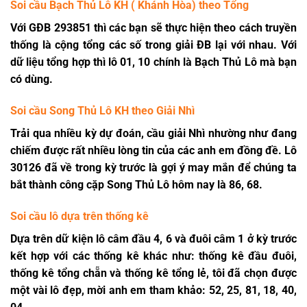
Soi cầu Bạch Thủ Lô KH ( Khánh Hòa) theo Tổng
Với GĐB 293851 thì các bạn sẽ thực hiện theo cách truyền
thống là cộng tổng các số trong giải ĐB lại với nhau. Với
dữ liệu tổng hợp thì lô 01, 10 chính là Bạch Thủ Lô mà bạn
có dùng.
Soi cầu Song Thủ Lô KH theo Giải Nhì
Trải qua nhiều kỳ dự đoán, cầu giải Nhì nhường như đang
chiếm được rất nhiều lòng tin của các anh em đồng đề. Lô
30126 đã về trong kỳ trước là gợi ý may mắn để chúng ta
bắt thành công cặp Song Thủ Lô hôm nay là 86, 68.
Soi cầu lô dựa trên thống kê
Dựa trên dữ kiện lô câm đầu 4, 6 và đuôi câm 1 ở kỳ trước
kết hợp với các thống kê khác như: thống kê đầu đuôi,
thống kê tổng chẵn và thống kê tổng lẻ, tôi đã chọn được
một vài lô đẹp, mời anh em tham khảo: 52, 25, 81, 18, 40,