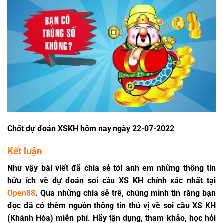
Chốt dự đoán XSKH hôm nay ngày 22-07-2022
Kết luận
Như vậy bài viết đã chia sẻ tới anh em những thông tin
hữu ích về dự đoán soi cầu XS KH chính xác nhất tại
Open88
. Qua những chia sẻ trê, chúng mình tin rằng bạn
đọc đã có thêm nguồn thông tin thú vị về soi cầu XS KH
(Khánh Hòa) miễn phí. Hãy tận dụng, tham khảo, học hỏi