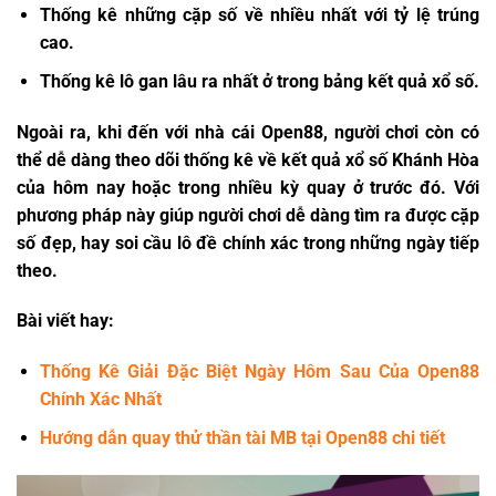
Thống kê những cặp số về nhiều nhất với tỷ lệ trúng
cao.
Thống kê lô gan lâu ra nhất ở trong bảng kết quả xổ số.
Ngoài ra, khi đến với nhà cái Open88, người chơi còn có
thể dễ dàng theo dõi thống kê về kết quả xổ số Khánh Hòa
của hôm nay hoặc trong nhiều kỳ quay ở trước đó. Với
phương pháp này giúp người chơi dễ dàng tìm ra được cặp
số đẹp, hay soi cầu lô đề chính xác trong những ngày tiếp
theo.
Bài viết hay:
Thống Kê Giải Đặc Biệt Ngày Hôm Sau Của Open88
Chính Xác Nhất
Hướng dẫn quay thử thần tài MB tại Open88 chi tiết