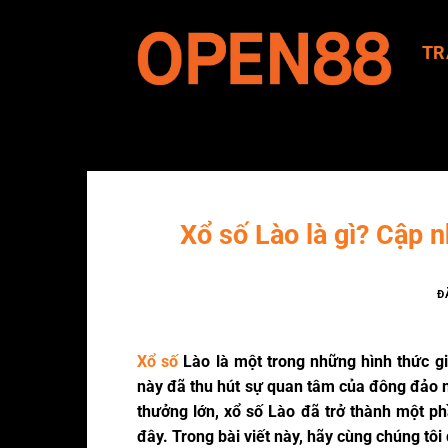
Bỏ
qua
TR
nội
dung
Xổ số Lào là gì? Cập 
Đ
Xổ số
Lào là một trong những hình thức giải
này đã thu hút sự quan tâm của đông đảo n
thưởng lớn, xổ số Lào đã trở thành một p
đây. Trong bài viết này, hãy cùng chúng tôi đ