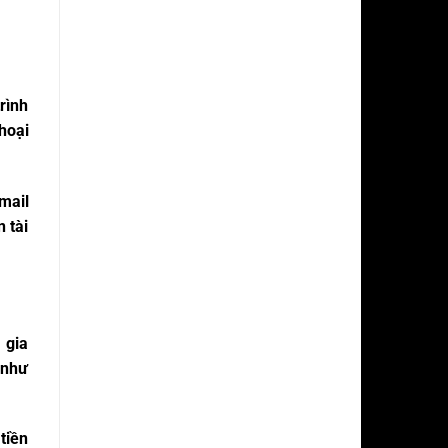
rình
hoại
mail
 tài
 gia
 như
tiền