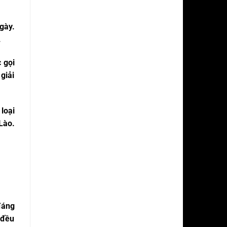
ngày.
.
c gọi
giải
loại
Lào.
đáng
 đều