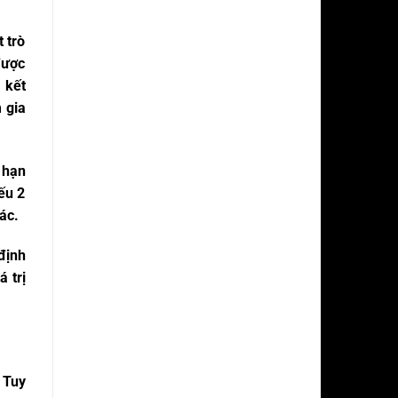
 trò
được
 kết
 gia
 hạn
ếu 2
hác.
định
 trị
 Tuy