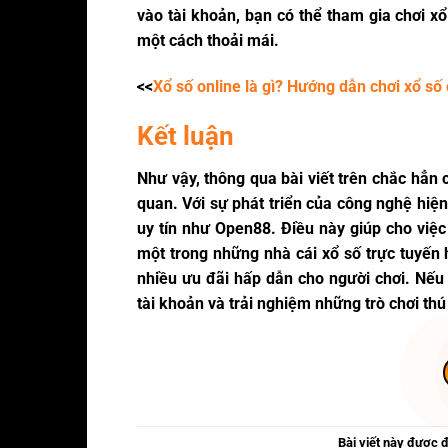
vào tài khoản, bạn có thể tham gia chơi x
một cách thoải mái.
<<
Xổ số online là gì? Hướng dẫn chơi xổ số 
Kết luận
Như vậy, thông qua bài viết trên chắc hẳn
quan. Với sự phát triển của công nghệ hiện 
uy tín như Open88. Điều này giúp cho việc 
một trong những nhà cái xổ số trực tuyến 
nhiều ưu đãi hấp dẫn cho người chơi. Nếu 
tài khoản và trải nghiệm những trò chơi thú 
Bài viết này được 