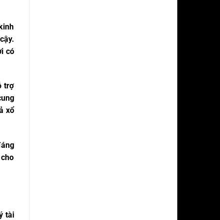
kinh
cậy.
i có
 trợ
cung
ả xổ
đáng
 cho
 tài