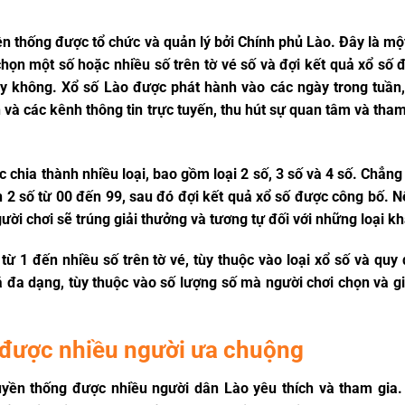
ền thống được tổ chức và quản lý bởi Chính phủ Lào. Đây là một
chọn một số hoặc nhiều số trên tờ vé số và đợi kết quả xổ số 
ay không. Xổ số Lào được phát hành vào các ngày trong tuần,
 và các kênh thông tin trực tuyến, thu hút sự quan tâm và tham
 chia thành nhiều loại, bao gồm loại 2 số, 3 số và 4 số. Chẳng
ọn 2 số từ 00 đến 99, sau đó đợi kết quả xổ số được công bố. N
ười chơi sẽ trúng giải thưởng và tương tự đối với những loại k
từ 1 đến nhiều số trên tờ vé, tùy thuộc vào loại xổ số và quy 
 đa dạng, tùy thuộc vào số lượng số mà người chơi chọn và giá
o được nhiều người ưa chuộng
uyền thống được nhiều người dân Lào yêu thích và tham gia.