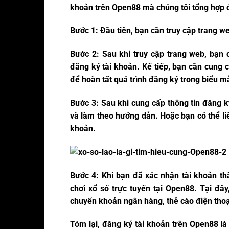
khoản trên Open88 mà chúng tôi tổng hợp 
Bước 1: Đầu tiên, bạn cần truy cập trang w
Bước 2: Sau khi truy cập trang web, bạn 
đăng ký tài khoản. Kế tiếp, bạn cần cung c
để hoàn tất quá trình đăng ký trong biểu 
Bước 3: Sau khi cung cấp thông tin đăng k
và làm theo hướng dẫn. Hoặc bạn có thể li
khoản.
Bước 4: Khi bạn đã xác nhận tài khoản th
chơi xổ số trực tuyến tại Open88. Tại đâ
chuyển khoản ngân hàng, thẻ cào điện thoại
Tóm lại, đăng ký tài khoản trên Open88 là