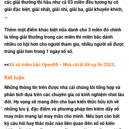
các giải thưởng thì hầu như cả 03 miền đều tương tự có
giải đặc biệt, giải nhất, giải nhì, giải ba, giải khuyến khích,
…
Thêm một điểm khác biệt nữa dành cho 3 miền đó chính
là tổng giải thưởng trong các miền thì miền bắc dành
nhiều cơ hội hơn cho người tham gia, nhiều người sẽ được
trúng giải hơn trong 1 ngày xổ số.
<<
Xổ số miền bắc Open88 – Nhà cái lô đề uy tín 2023
.
Kết luận
Những thông tin trên được nhà cái chúng tôi tổng hợp và
phân tích dựa trên các chuyên gia có kinh nghiệm chơi lâu
đời. Hy vọng sẽ mang đến cho bạn kiến thức hữu ích về
những lưu ý, đặc điểm và phương pháp tìm kiếm dãy số
may mắn mang lại may mắn cho mình. Nếu bạn còn bất
kỳ câu hỏi hay thắc mắc nào liên quan đến xổ số kiến