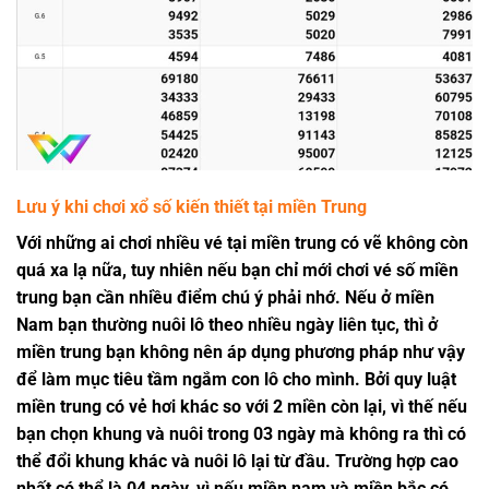
Lưu ý khi chơi xổ số kiến thiết tại miền Trung
Với những ai chơi nhiều vé tại miền trung có vẽ không còn
quá xa lạ nữa, tuy nhiên nếu bạn chỉ mới chơi vé số miền
trung bạn cần nhiều điểm chú ý phải nhớ. Nếu ở miền
Nam bạn thường nuôi lô theo nhiều ngày liên tục, thì ở
miền trung bạn không nên áp dụng phương pháp như vậy
để làm mục tiêu tầm ngắm con lô cho mình. Bởi quy luật
miền trung có vẻ hơi khác so với 2 miền còn lại, vì thế nếu
bạn chọn khung và nuôi trong 03 ngày mà không ra thì có
thể đổi khung khác và nuôi lô lại từ đầu. Trường hợp cao
nhất có thể là 04 ngày, vì nếu miền nam và miền bắc có