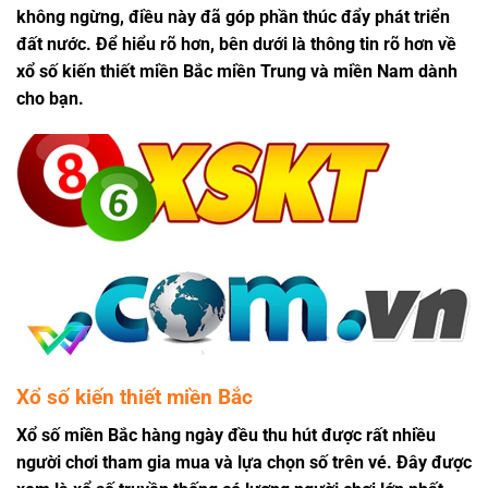
không ngừng, điều này đã góp phần thúc đẩy phát triển
đất nước. Để hiểu rõ hơn, bên dưới là thông tin rõ hơn về
xổ số kiến thiết miền Bắc miền Trung và miền Nam dành
cho bạn.
Xổ số kiến thiết miền Bắc
Xổ số miền Bắc hàng ngày đều thu hút được rất nhiều
người chơi tham gia mua và lựa chọn số trên vé. Đây được