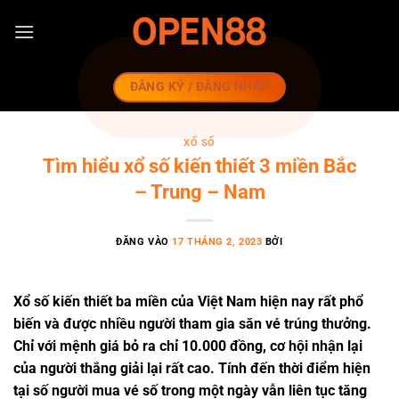
Bỏ
qua
nội
dung
ĐĂNG KÝ / ĐĂNG NHẬP
XỔ SỐ
Tìm hiểu xổ số kiến thiết 3 miền Bắc
– Trung – Nam
ĐĂNG VÀO
17 THÁNG 2, 2023
BỞI
Xổ số kiến thiết ba miền của Việt Nam hiện nay rất phổ
biến và được nhiều người tham gia săn vé trúng thưởng.
Chỉ với mệnh giá bỏ ra chỉ 10.000 đồng, cơ hội nhận lại
của người thắng giải lại rất cao. Tính đến thời điểm hiện
tại số người mua vé số trong một ngày vẫn liên tục tăng