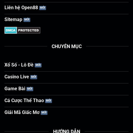
Liên hệ Open88
Sitemap
CHUYÊN MỤC
Xổ Số - Lô Đề
Casino Live
Game Bài
Cá Cược Thể Thao
Giải Mã Giấc Mơ
HƯỚNG DẪN