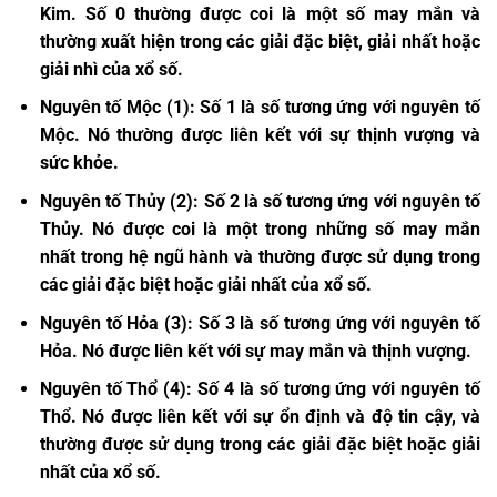
Kim. Số 0 thường được coi là một số may mắn và
thường xuất hiện trong các giải đặc biệt, giải nhất hoặc
giải nhì của xổ số.
Nguyên tố Mộc (1): Số 1 là số tương ứng với nguyên tố
Mộc. Nó thường được liên kết với sự thịnh vượng và
sức khỏe.
Nguyên tố Thủy (2): Số 2 là số tương ứng với nguyên tố
Thủy. Nó được coi là một trong những số may mắn
nhất trong hệ ngũ hành và thường được sử dụng trong
các giải đặc biệt hoặc giải nhất của xổ số.
Nguyên tố Hỏa (3): Số 3 là số tương ứng với nguyên tố
Hỏa. Nó được liên kết với sự may mắn và thịnh vượng.
Nguyên tố Thổ (4): Số 4 là số tương ứng với nguyên tố
Thổ. Nó được liên kết với sự ổn định và độ tin cậy, và
thường được sử dụng trong các giải đặc biệt hoặc giải
nhất của xổ số.