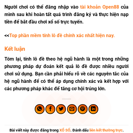
Người chơi có thể đăng nhập vào
tài khoản Open88
của
mình sau khi hoàn tất quá trình đăng ký và thực hiện nạp
tiền để bắt đầu chơi xổ số trực tuyến.
<<
Top phần mềm tính lô đề chính xác nhất hiện nay.
Kết luận
Tóm lại, tính lô đề theo hệ ngũ hành là một trong những
phương pháp dự đoán kết quả lô đề được nhiều người
chơi sử dụng. Bạn cần phải hiểu rõ về các nguyên tắc của
hệ ngũ hành để có thể áp dụng chính xác và kết hợp với
các phương pháp khác để tăng cơ hội trúng lớn.
Bài viết này được đăng trong
XỔ SỐ
. Đánh dấu
liên kết thường trực
.