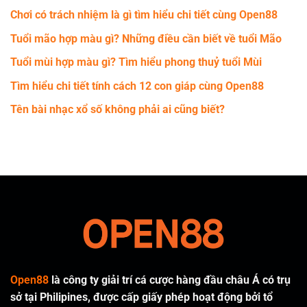
Chơi có trách nhiệm là gì tìm hiểu chi tiết cùng Open88
Tuổi mão hợp màu gì? Những điều cần biết về tuổi Mão
Tuổi mùi hợp màu gì? Tìm hiểu phong thuỷ tuổi Mùi
Tìm hiểu chi tiết tính cách 12 con giáp cùng Open88
Tên bài nhạc xổ số không phải ai cũng biết?
Open88
là công ty giải trí cá cược hàng đầu châu Á có trụ
sở tại Philipines, được cấp giấy phép hoạt động bởi tổ