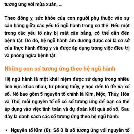
tương ứng với mùa xuân, …
Theo đông y, sức khỏe của con người phụ thuộc vào sự
cân bằng giữa các yếu tố ngũ hành trong cơ thể. Nếu một
trong các yếu tố này bị mất cân bằng, có thể dẫn đến
bệnh tật. Do đó, hệ ngũ hành âm dương được coi là cơ sở
của thực hành đông y và được áp dụng trong việc điều trị
và phòng ngừa bệnh tật.
Những con số tương ứng theo hệ ngũ hành
Hệ ngũ hành là một khái niệm được sử dụng trong nhiều
lĩnh vực khác nhau, từ phong thủy, y học đến lô đề và xổ
số. Nó bao gồm 5 nguyên tố chính là Kim, Mộc, Thủy, Hỏa
và Thổ, mỗi nguyên tố sẽ có số tương ứng để bạn có thể
áp dụng vào việc tính toán và dự đoán kết quả xổ số. Sau
đây là danh sách các số tương ứng theo hệ ngũ hành:
Nguyên tố Kim (0): Số 0 là số tương ứng với nguyên tố