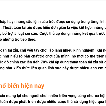
pháp hay những câu lệnh cấu trúc được sử dụng trong từng lĩnh
. Thuật toán tài xỉu được hiểu đơn giản là việc kết hợp những 
 bổ trợ là luật soi cầu. Cược thủ áp dụng những kết quả trước
ho những trò tiếp theo.
án tài xỉu, chủ yếu tay chơi lão làng nhiều kinh nghiệm. Khi n
 như hiểu rõ bản chất trò chơi của mình, họ mới có thể triển 
c độ chính xác lên đến 70% khi áp dụng thuật toán tài xỉu sử 
ũng như kiến thức liên quan lĩnh vực này được nhiều anh em 
phổ biến hiện nay
 xỉu mang lại cho người chơi nhiều triển vọng cũng như cơ hội
 toán được phát triển được nhiều cược thủ sử dụng hiệu quả 