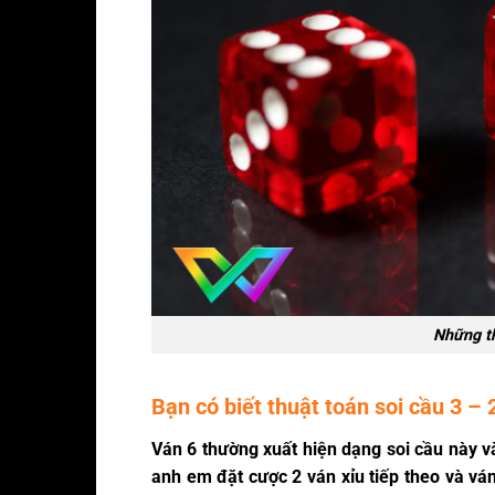
Những th
Bạn có biết thuật toán soi cầu 3 – 
Ván 6 thường xuất hiện dạng soi cầu này và 
anh em đặt cược 2 ván xỉu tiếp theo và ván 