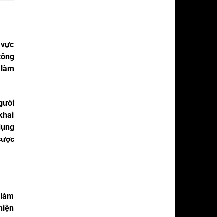
 vực
công
 làm
gười
khai
dụng
cược
 làm
hiện