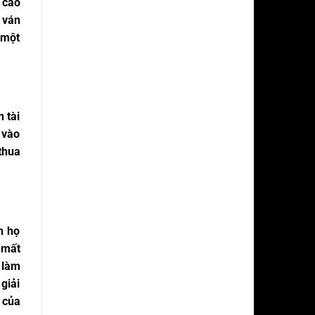
 cao
 ván
 một
 tài
 vào
thua
n họ
 mất
 làm
giải
 của