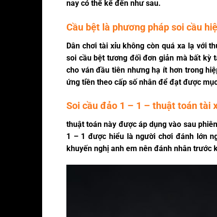
nay có thể kể đến như sau.
Cầu bệt là phương pháp soi cầu hi
Dân chơi tài xỉu không còn quá xa lạ với 
soi cầu bệt tương đối đơn giản mà bất kỳ 
cho ván đầu tiên nhưng hạ ít hơn trong hi
ứng tiền theo cấp số nhân để đạt được mục
Soi cầu đảo 1 – 1 – thuật toán tài 
thuật toán này được áp dụng vào sau phiên
1 – 1 được hiểu là người chơi đánh lớn n
khuyến nghị anh em nên đánh nhân trước kh