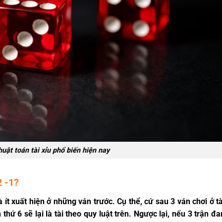
uật toán tài xỉu phổ biến hiện nay
2 -1?
ít xuất hiện ở những ván trước. Cụ thể, cứ sau 3 ván chơi ở tài
thứ 6 sẽ lại là tài theo quy luật trên. Ngược lại, nếu 3 trận đ