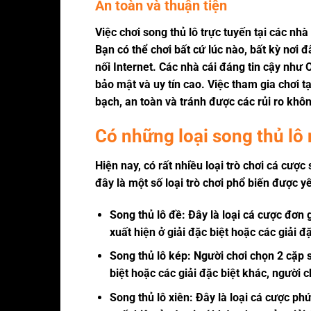
An toàn và thuận tiện
Việc chơi song thủ lô trực tuyến tại các nhà
Bạn có thể chơi bất cứ lúc nào, bất kỳ nơi 
nối Internet. Các nhà cái đáng tin cậy như 
bảo mật và uy tín cao. Việc tham gia chơi t
bạch, an toàn và tránh được các rủi ro kh
Có những loại song thủ lô
Hiện nay, có rất nhiều loại trò chơi cá cượ
đây là một số loại trò chơi phổ biến được yê
Song thủ lô đề: Đây là loại cá cược đơn 
xuất hiện ở giải đặc biệt hoặc các giải đ
Song thủ lô kép: Người chơi chọn 2 cặp s
biệt hoặc các giải đặc biệt khác, người c
Song thủ lô xiên: Đây là loại cá cược ph