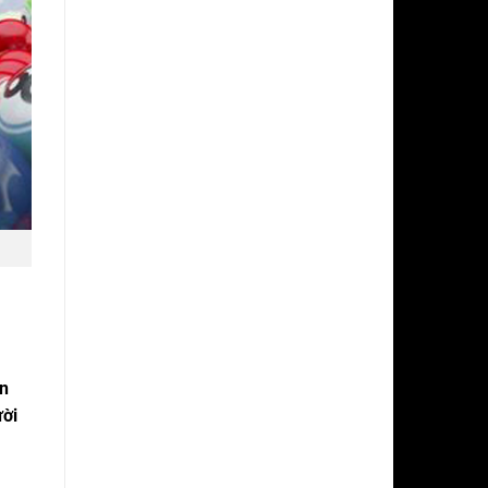
on
ười