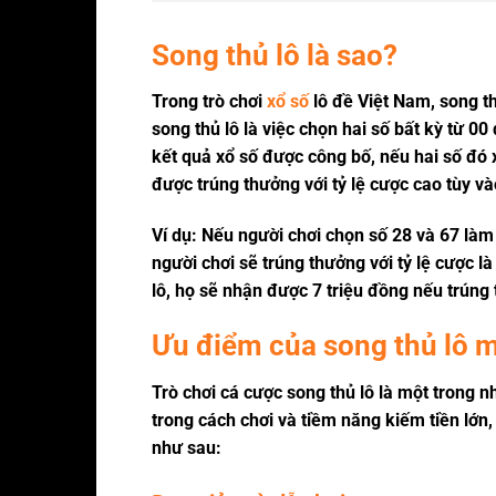
Song thủ lô là sao?
Trong trò chơi
xổ số
lô đề Việt Nam, song th
song thủ lô là việc chọn hai số bất kỳ từ 00
kết quả xổ số được công bố, nếu hai số đó x
được trúng thưởng với tỷ lệ cược cao tùy và
Ví dụ: Nếu người chơi chọn số 28 và 67 làm 
người chơi sẽ trúng thưởng với tỷ lệ cược l
lô, họ sẽ nhận được 7 triệu đồng nếu trúng
Ưu điểm của song thủ lô 
Trò chơi cá cược song thủ lô là một trong n
trong cách chơi và tiềm năng kiếm tiền lớn,
như sau: