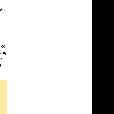
nếu
 có
Nam,
ện
à