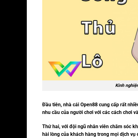
Kinh nghiệm
Đầu tiên, nhà cái Open88 cung cấp rất nhi
nhu cầu của người chơi với các cách chơi 
Thứ hai, với đội ngũ nhân viên chăm sóc k
hài lòng của khách hàng trong mọi dịch vụ