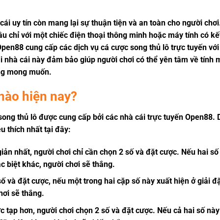
 cái uy tín còn mang lại sự thuận tiện và an toàn cho người chơi
đâu chỉ với một chiếc điện thoại thông minh hoặc máy tính có kế
Open88 cung cấp các dịch vụ cá cược song thủ lô trực tuyến với
ại nhà cái này đảm bảo giúp người chơi có thể yên tâm về tính 
ông mong muốn.
 nào hiện nay?
c song thủ lô được cung cấp bởi các nhà cái trực tuyến Open88. 
u thích nhất tại đây:
giản nhất, người chơi chỉ cần chọn 2 số và đặt cược. Nếu hai số
ặc biệt khác, người chơi sẽ thắng.
ố và đặt cược, nếu một trong hai cặp số này xuất hiện ở giải đ
hơi sẽ thắng.
ức tạp hơn, người chơi chọn 2 số và đặt cược. Nếu cả hai số này