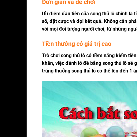
Đơn giản và dễ chơi
Ưu điểm đầu tiên của song thủ lô chính là t
số, đặt cược và đợi kết quả. Không cần phả
với mọi đối tượng người chơi, từ những ng
Tiền thưởng có giá trị cao
Trò chơi song thủ lô có tiềm năng kiếm tiền
khăn, việc đánh lô đề bằng song thủ lô sẽ 
trúng thưởng song thủ lô có thể lên đến 1 ă