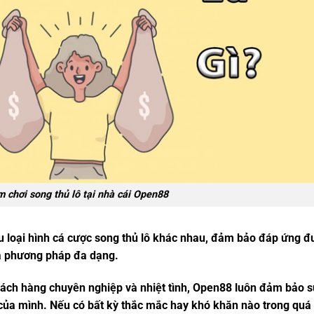
 chơi song thủ lô tại nhà cái Open88
ều loại hình cá cược song thủ lô khác nhau, đảm bảo đáp ứng đ
và phương pháp đa dạng.
hách hàng chuyên nghiệp và nhiệt tình, Open88 luôn đảm bảo 
 của mình. Nếu có bất kỳ thắc mắc hay khó khăn nào trong quá