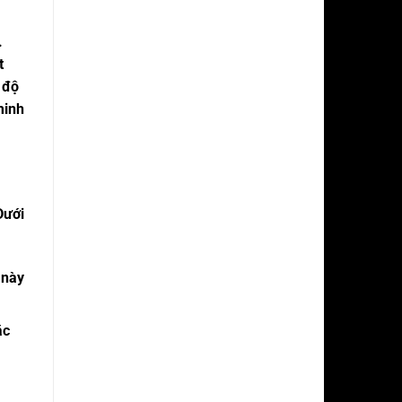
.
t
 độ
minh
Dưới
 này
ặc