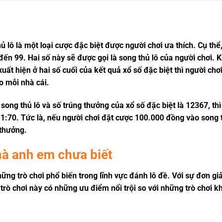
ủ lô là một loại cược đặc biệt được người chơi ưa thích. Cụ thể
 đến 99. Hai số này sẽ được gọi là song thủ lô của người chơi. K
uất hiện ở hai số cuối của kết quả xổ số đặc biệt thì người chơ
o mỗi nhà cái.
song thủ lô và số trúng thưởng của xổ số đặc biệt là 12367, thì
à 1:70. Tức là, nếu người chơi đặt cược 100.000 đồng vào song 
 thưởng.
mà anh em chưa biết
hững trò chơi phổ biến trong lĩnh vực đánh lô đề. Với sự đơn gi
 trò chơi này có những ưu điểm nổi trội so với những trò chơi k