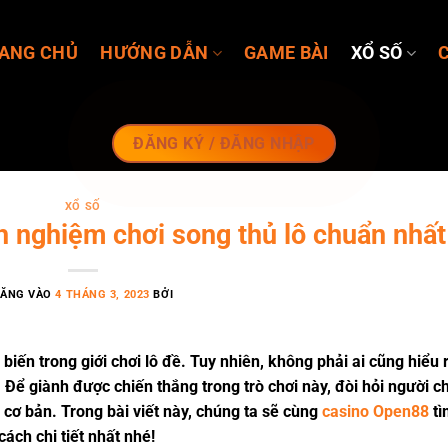
ANG CHỦ
HƯỚNG DẪN
GAME BÀI
XỔ SỐ
ĐĂNG KÝ / ĐĂNG NHẬP
XỔ SỐ
nh nghiệm chơi song thủ lô chuẩn nhất
ĐĂNG VÀO
4 THÁNG 3, 2023
BỞI
biến trong giới chơi lô đề. Tuy nhiên, không phải ai cũng hiểu 
. Để giành được chiến thắng trong trò chơi này, đòi hỏi người c
cơ bản. Trong bài viết này, chúng ta sẽ cùng
casino Open88
tì
ách chi tiết nhất nhé!