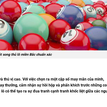
t song thủ lô miền Bắc chuẩn xác
 và thú vị cao. Với việc chọn ra một cặp số may mắn của mình,
uay thưởng, cảm nhận sự hồi hộp và phấn khích trước những c
 lô có thể tạo ra sự đua tranh cạnh tranh khốc liệt giữa các ng