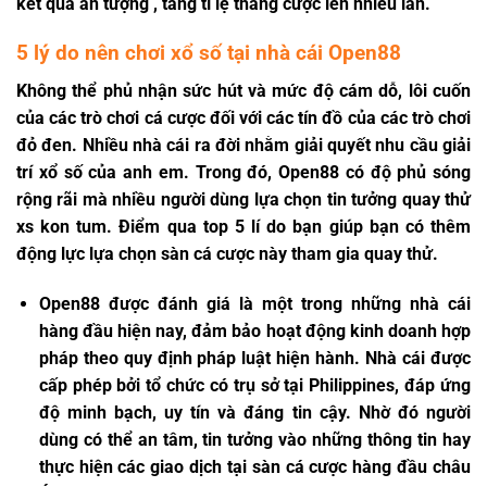
kết quả ấn tượng , tăng tỉ lệ thắng cược lên nhiều lần.
5 lý do nên chơi xổ số tại nhà cái Open88
Không thể phủ nhận sức hút và mức độ cám dỗ, lôi cuốn
của các trò chơi cá cược đối với các tín đồ của các trò chơi
đỏ đen. Nhiều nhà cái ra đời nhằm giải quyết nhu cầu giải
trí xổ số của anh em. Trong đó, Open88 có độ phủ sóng
rộng rãi mà nhiều người dùng lựa chọn tin tưởng quay thử
xs kon tum. Điểm qua top 5 lí do bạn giúp bạn có thêm
động lực lựa chọn sàn cá cược này tham gia quay thử.
Open88 được đánh giá là một trong những nhà cái
hàng đầu hiện nay, đảm bảo hoạt động kinh doanh hợp
pháp theo quy định pháp luật hiện hành. Nhà cái được
cấp phép bởi tổ chức có trụ sở tại Philippines, đáp ứng
độ minh bạch, uy tín và đáng tin cậy. Nhờ đó người
dùng có thể an tâm, tin tưởng vào những thông tin hay
thực hiện các giao dịch tại sàn cá cược hàng đầu châu