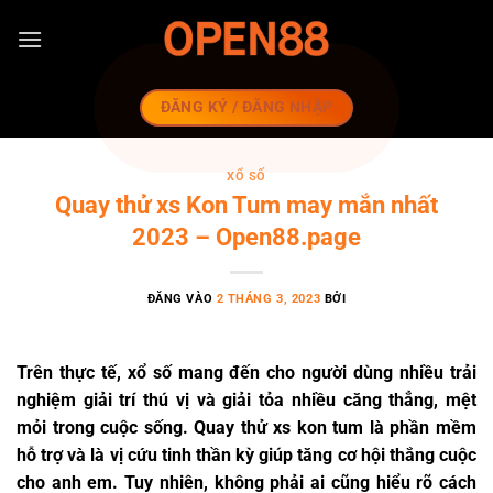
Bỏ
qua
nội
dung
ĐĂNG KÝ / ĐĂNG NHẬP
XỔ SỐ
Quay thử xs Kon Tum may mắn nhất
2023 – Open88.page
ĐĂNG VÀO
2 THÁNG 3, 2023
BỞI
Trên thực tế, xổ số mang đến cho người dùng nhiều trải
nghiệm giải trí thú vị và giải tỏa nhiều căng thẳng, mệt
mỏi trong cuộc sống. Quay thử xs kon tum là phần mềm
hỗ trợ và là vị cứu tinh thần kỳ giúp tăng cơ hội thắng cuộc
cho anh em. Tuy nhiên, không phải ai cũng hiểu rõ cách