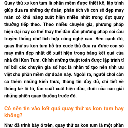
Quay thử xs kon tum là phần mềm được thiết kế, lập trình
giúp đưa ra những dự đoán, phân tích về con số đẹp may
mắn có khả năng xuất hiện nhiều nhất trong đợt quay
thưởng tiếp theo. Theo nhiều chuyên gia, phương pháp
hiện đại này có thể thay thế dần dần phương pháp soi cầu
truyền thống nhờ tích hợp công nghệ cao. Bên cạnh đó,
quay thử xs kon tum hỗ trợ cược thủ đưa ra được con số
may mắn đẹp nhất dễ xuất hiện trong bảng kết quả của
nhà đài Kon Tum. Chính những thuật toán được lập trình tỉ
mỉ bởi các chuyên gia số học là nhân tố tạo nên tính ưu
việt cho phần mềm dự đoán này. Ngoài ra, người chơi còn
có thêm những kiến thức, thông tin đầy đủ, chi tiết về
thống kê lô tô, tần suất xuất hiện đầu, đuôi của các giải
những phiên quay thưởng trước đó.
Có nên tin vào kết quả quay thử xs kon tum hay
không?
Như đã trình bày ở trên, quay thử xs kon tum là một phần