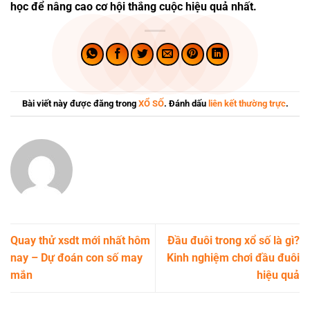
học để nâng cao cơ hội thắng cuộc hiệu quả nhất.
Bài viết này được đăng trong
XỔ SỐ
. Đánh dấu
liên kết thường trực
.
Quay thử xsdt mới nhất hôm
Đầu đuôi trong xổ số là gì?
nay – Dự đoán con số may
Kinh nghiệm chơi đầu đuôi
mắn
hiệu quả