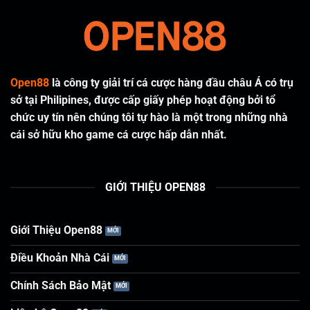
Open88
là công ty giải trí cá cược hàng đầu châu Á có trụ
sở tại Philipines, được cấp giấy phép hoạt động bởi tổ
chức uy tín nên chúng tôi tự hào là một trong những nhà
cái sở hữu kho game cá cược hấp dẫn nhất.
GIỚI THIỆU OPEN88
Giới Thiệu Open88
Điều Khoản Nhà Cái
Chính Sách Bảo Mật