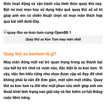
thức hoạt động và vận hành của hình thức quay thử này.
Bật mí mọi mẹo hay sử dụng hiệu quả quay thử xổ số kt
giúp anh em có chiến thuật chọn số may mắn thích hợp
qua bài viết dưới đây.
Quay thử xs Kon Tum may mắn nhất
Quay thử xs kontum là gì?
May mắn đóng một vai trò quan trọng trong sự thành bại
của bất kỳ trò chơi cá cược nào, đặc biệt là xs kon tum. Vì
vậy, việc tìm hiểu cũng như chọn được cặp số đẹp để chơi
không phải là vấn đề đơn giản, một sớm một chiều. Quay
thử xs kon tum ra đời như một phao cứu sinh giúp anh em
thoát khỏi tình trạng nan giải này và tìm kiếm cơ hội thắng
cuộc tiềm năng.