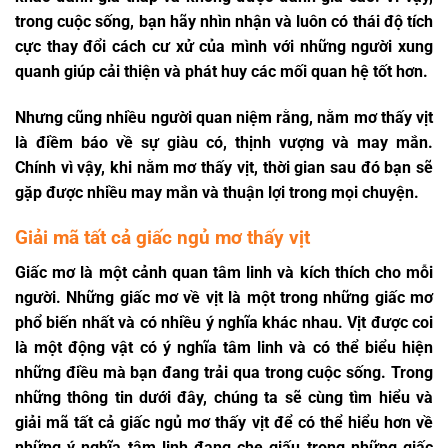
trong cuộc sống, bạn hãy nhìn nhận và luôn có thái độ tích
cực thay đổi cách cư xử của mình với những người xung
quanh giúp cải thiện và phát huy các mối quan hệ tốt hơn.
Nhưng cũng nhiều người quan niệm rằng, nằm mơ thấy vịt
là điềm báo về sự giàu có, thịnh vượng và may mắn.
Chính vì vậy, khi nằm mơ thấy vịt, thời gian sau đó bạn sẽ
gặp được nhiều may mắn và thuận lợi trong mọi chuyện.
Giải mã tất cả giấc ngủ mơ thấy vịt
Giấc mơ là một cảnh quan tâm linh và kích thích cho mỗi
người. Những giấc mơ về vịt là một trong những giấc mơ
phổ biến nhất và có nhiều ý nghĩa khác nhau. Vịt được coi
là một động vật có ý nghĩa tâm linh và có thể biểu hiện
những điều mà bạn đang trải qua trong cuộc sống. Trong
những thông tin dưới đây, chúng ta sẽ cùng tìm hiểu và
giải mã tất cả giấc ngủ mơ thấy vịt để có thể hiểu hơn về
những ý nghĩa tâm linh đang che giấu trong những giấc