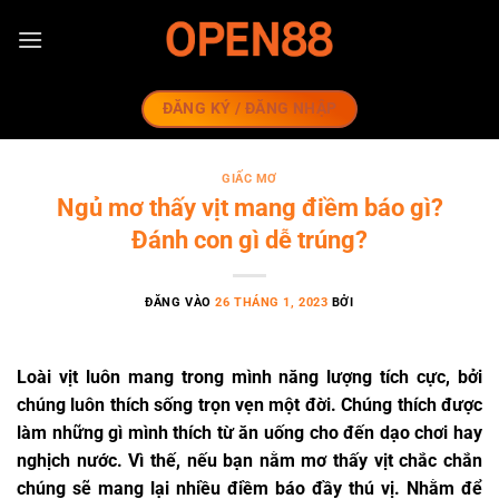
Bỏ
qua
nội
dung
ĐĂNG KÝ / ĐĂNG NHẬP
GIẤC MƠ
Ngủ mơ thấy vịt mang điềm báo gì?
Đánh con gì dễ trúng?
ĐĂNG VÀO
26 THÁNG 1, 2023
BỞI
Loài vịt luôn mang trong mình năng lượng tích cực, bởi
chúng luôn thích sống trọn vẹn một đời. Chúng thích được
làm những gì mình thích từ ăn uống cho đến dạo chơi hay
nghịch nước. Vì thế, nếu bạn nằm mơ thấy vịt chắc chắn
chúng sẽ mang lại nhiều điềm báo đầy thú vị. Nhằm để