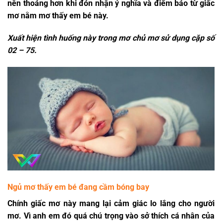
nên thoáng hơn khi đón nhận ý nghĩa và điểm báo từ giấc
mơ
nằm mơ thấy em bé
này.
Xuất hiện tình huống này trong mơ chủ mơ sử dụng cặp số
02 – 75.
Ngủ mơ thấy em bé đang cầm bóng bay
Chính giấc mơ này mang lại cảm giác lo lắng cho người
mơ. Vì anh em đó quá chú trọng vào sở thích cá nhân của