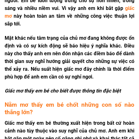
người. Em bé luôn tượng trưng cho sự hồn nhiên, trong
sáng và nhiều niềm vui. Vì vậy anh em khi bắt gặp
giấc
mơ
này hoàn toàn an tâm về những công việc thuận lợi
sắp tới.
Mặt khác nếu tâm trạng của chủ mơ đang không được ổn
định và có sự kích động sẽ báo hiệu ý nghĩa khác. Điều
này cho thấy anh em nên đón nhận các điềm báo để dành
thời gian suy nghĩ hướng giải quyết cho những sự việc có
thể xảy ra. Nếu suất hiện giấc mơ đây chính là thời điểm
phù hợp để anh em cần có sự nghỉ ngơi.
Giấc mơ thấy em bé cho biết được thông tin đặc biệt
Nằm mơ thấy em bé chốt những con số nào
thắng lớn?
Giấc mơ thấy em bé thường xuất hiện trong bất cứ hoàn
cảnh nào tùy thuộc vào suy nghĩ của chủ mơ. Anh em khi
bắt gặp một ngày nên cố gắng ghi nhớ và khai thác tất cả