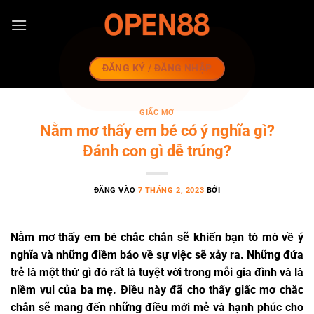
Bỏ
qua
nội
dung
ĐĂNG KÝ / ĐĂNG NHẬP
GIẤC MƠ
Nằm mơ thấy em bé có ý nghĩa gì?
Đánh con gì dễ trúng?
ĐĂNG VÀO
7 THÁNG 2, 2023
BỞI
Nằm mơ thấy em bé
chắc chắn sẽ khiến bạn tò mò về ý
nghĩa và những điềm báo về sự việc sẽ xảy ra. Những đứa
trẻ là một thứ gì đó rất là tuyệt vời trong mỗi gia đình và là
niềm vui của ba mẹ. Điều này đã cho thấy giấc mơ chắc
chắn sẽ mang đến những điều mới mẻ và hạnh phúc cho