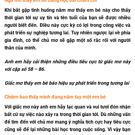
Ngủ mơ thấy em bé đang học bài chăm chỉ
Khi bắt gặp tình huống
nằm mơ thấy em bé
này cho thấy
thời gian tới sự uy tín và tên tuổi của bạn sẽ được nhiều
người biết đến. Điều này cực kỳ có lợi trong công việc và
phát triển sự nghiệp tương lai. Tuy nhiên ngược lại về phía
gia đình, có thể chủ mơ sẽ gặp một số rắc rối với người
thân của mình.
Anh em hãy cải thiện những điều tiêu cực từ giấc mơ này
với cặp số
58 – 86.
Giấc mơ thấy em bé báo hiệu sự phát triển trong tương lai
Chiêm bao thấy mình đang nắm tay một em bé
Với giấc mơ này anh em hãy lạc quan và vui tươi đón nhận
bất cứ sự việc nào xảy ra trong thời gian tới. Dù những vấn
để tìm đến với chủ mơ mang ý nghĩa tích cực hay tiêu cực
cũng sẽ để lại những bài học trong cuộc sống. Vì vậy bạn