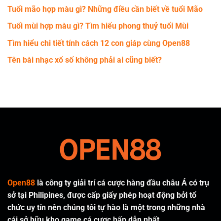
Tuổi mão hợp màu gì? Những điều cần biết về tuổi Mão
Tuổi mùi hợp màu gì? Tìm hiểu phong thuỷ tuổi Mùi
Tìm hiểu chi tiết tính cách 12 con giáp cùng Open88
Tên bài nhạc xổ số không phải ai cũng biết?
Open88
là công ty giải trí cá cược hàng đầu châu Á có trụ
sở tại Philipines, được cấp giấy phép hoạt động bởi tổ
chức uy tín nên chúng tôi tự hào là một trong những nhà
cái sở hữu kho game cá cược hấp dẫn nhất.