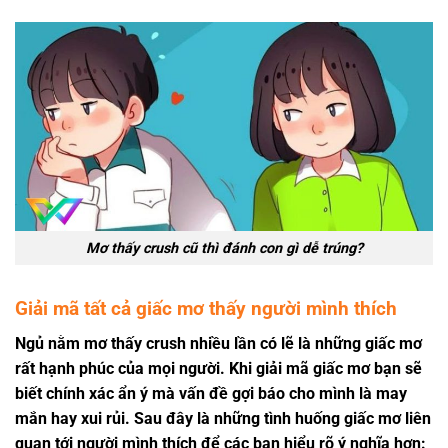
Mơ thấy crush cũ thì đánh con gì dễ trúng?
Giải mã tất cả giấc mơ thấy người mình thích
Ngủ nằm mơ thấy crush nhiều lần có lẽ là những giấc mơ
rất hạnh phúc của mọi người. Khi giải mã giấc mơ bạn sẽ
biết chính xác ẩn ý mà vấn đề gợi báo cho mình là may
mắn hay xui rủi. Sau đây là những tình huống giấc mơ liên
quan tới người mình thích để các bạn hiểu rõ ý nghĩa hơn: