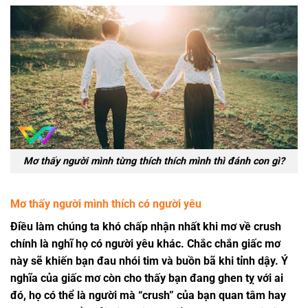
Mơ thấy người mình từng thích thích mình thì đánh con gì?
Mơ thấy người mình thích có người yêu
Điều làm chúng ta khó chấp nhận nhất khi mơ về crush
chính là nghĩ họ có người yêu khác. Chắc chắn giấc mơ
này sẽ khiến bạn đau nhói tim và buồn bã khi tỉnh dậy. Ý
nghĩa của giấc mơ còn cho thấy bạn đang ghen tỵ với ai
đó, họ có thể là người mà “crush” của bạn quan tâm hay