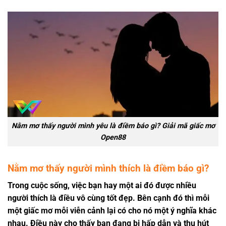
Nằm mơ thấy người mình yêu là điềm báo gì? Giải mã giấc mơ
Open88
Nằm mơ thấy người mình thích là điềm báo gì?
Trong cuộc sống, việc bạn hay một ai đó được nhiều
người thích là điều vô cùng tốt đẹp. Bên cạnh đó thì mỗi
một giấc mơ mỗi viễn cảnh lại có cho nó một ý nghĩa khác
nhau. Điều này cho thấy bạn đang bị hấp dẫn và thu hút