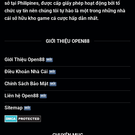
sở tại Philipines, được cấp giấy phép hoạt động bởi tổ
chức uy tín nên chúng tôi tự hào là một trong những nhà
cái sở hữu kho game cá cược hấp dẫn nhất.
GIỚI THIỆU OPEN88
Giới Thiệu Open88
Điều Khoản Nhà Cái
Chính Sách Bảo Mật
Liên hệ Open88
Sitemap