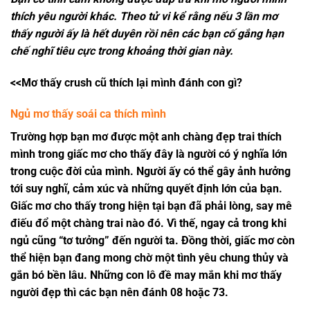
thích yêu người khác. Theo tử vi kể rằng nếu 3 lần mơ
thấy người ấy là hết duyên rồi nên các bạn cố gắng hạn
chế nghĩ tiêu cực trong khoảng thời gian này.
<<M
ơ thấy crush cũ thích lại mình đánh con gì?
Ngủ mơ thấy soái ca thích mình
Trường hợp bạn mơ được một anh chàng đẹp trai thích
mình trong giấc mơ cho thấy đây là người có ý nghĩa lớn
trong cuộc đời của mình. Người ấy có thể gây ảnh hưởng
tới suy nghĩ, cảm xúc và những quyết định lớn của bạn.
Giấc mơ cho thấy trong hiện tại bạn đã phải lòng, say mê
điếu đổ một chàng trai nào đó. Vì thế, ngay cả trong khi
ngủ cũng “tơ tưởng” đến người ta. Đồng thời, giấc mơ còn
thể hiện bạn đang mong chờ một tình yêu chung thủy và
gắn bó bền lâu. Những con lô đề may mắn khi mơ thấy
người đẹp thì các bạn nên đánh 08 hoặc 73.