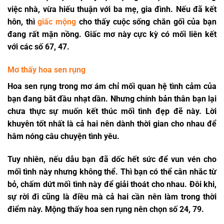
việc nhà, vừa hiếu thuận với ba mẹ, gia đình. Nếu đã kết
hôn, thì
giấc mộng
cho thấy cuộc sống chăn gối của bạn
đang rất mặn nồng. Giấc mơ này cực kỳ có mối liên kết
với các số 67, 47.
Mơ thấy hoa sen rụng
Hoa sen rụng trong mơ ám chỉ mối quan hệ tình cảm của
bạn đang bắt đầu nhạt dần. Nhưng chính bản thân bạn lại
chưa thực sự muốn kết thúc mối tình đẹp đẽ này. Lời
khuyên tốt nhất là cả hai nên dành thời gian cho nhau để
hâm nóng câu chuyện tình yêu.
Tuy nhiên, nếu dẫu bạn đã dốc hết sức để vun vén cho
mối tình này nhưng không thể. Thì bạn có thể cân nhắc từ
bỏ, chấm dứt mối tình này để giải thoát cho nhau. Đôi khi,
sự rời đi cũng là điều mà cả hai cần nên làm trong thời
điểm này. Mộng thấy hoa sen rụng nên chọn số 24, 79.