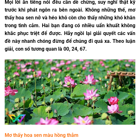
Mọi lời ăn tiếng nói đều cần dè chừng, suy nghĩ thật kỹ
trước khi phát ngôn ra bên ngoài. Không những thế,
mơ
thấy hoa sen
nở và héo khô còn cho thấy những khó khăn
trong tình cảm. Hai bạn đang có nhiều uẩn khuất không
khắc phục triệt để được. Hãy ngồi lại giải quyết các vấn
đề này nhanh chóng đừng để chúng đi quá xa. Theo luận
giải, con số tương quan là 00, 24, 67.
Mơ thấy hoa sen màu hồng thẫm