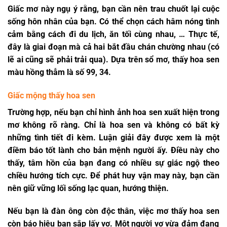
Giấc mơ này ngụ ý rằng, bạn cần nên trau chuốt lại cuộc
sống hôn nhân của bạn. Có thể chọn cách hâm nóng tình
cảm bằng cách đi du lịch, ăn tối cùng nhau, … Thực tế,
đây là giai đoạn mà cả hai bắt đầu chán chường nhau (có
lẽ ai cũng sẽ phải trải qua). Dựa trên sổ mơ, thấy hoa sen
màu hồng thẫm là số 99, 34.
Giấc mộng thấy hoa sen
Trường hợp, nếu bạn chỉ hình ảnh hoa sen xuất hiện trong
mơ không rõ ràng. Chỉ là hoa sen và không có bất kỳ
những tình tiết đi kèm. Luận giải đây được xem là một
điềm báo tốt lành cho bản mệnh người ấy. Điều này cho
thấy, tâm hồn của bạn đang có nhiều sự giác ngộ theo
chiều hướng tích cực. Để phát huy vận may này, bạn cần
nên giữ vững lối sống lạc quan, hướng thiện.
Nếu bạn là đàn ông còn độc thân, việc
mơ thấy hoa sen
còn báo hiệu bạn sắp lấy vợ. Một người vợ vừa đảm đang