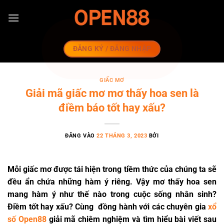
Bỏ
qua
nội
dung
ĐĂNG KÝ / ĐĂNG NHẬP
GIẤC MƠ
Giải mã giấc mơ mơ thấy hoa sen là
điềm báo tốt hay xấu?
ĐĂNG VÀO
22 THÁNG 3, 2023
BỞI
Mỗi giấc mơ được tái hiện trong tiềm thức của chúng ta sẽ
đều ẩn chứa những hàm ý riêng. Vậy
mơ thấy hoa sen
mang hàm ý như thế nào trong cuộc sống nhân sinh?
Điềm tốt hay xấu? Cùng đồng hành với các chuyên gia
xổ
số Open88
giải mã chiêm nghiệm và tìm hiểu bài viết sau