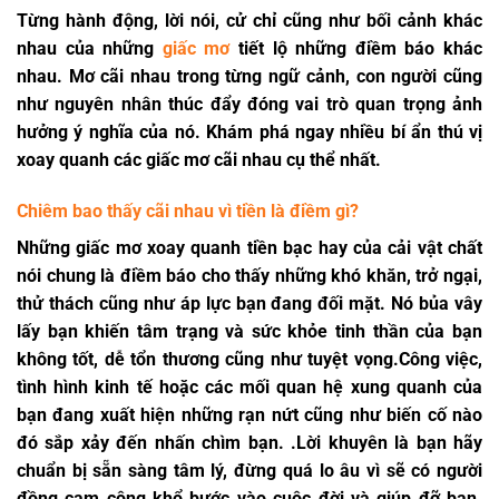
Từng hành động, lời nói, cử chỉ cũng như bối cảnh khác
nhau của những
giấc mơ
tiết lộ những điềm báo khác
nhau. Mơ cãi nhau trong từng ngữ cảnh, con người cũng
như nguyên nhân thúc đẩy đóng vai trò quan trọng ảnh
hưởng ý nghĩa của nó. Khám phá ngay nhiều bí ẩn thú vị
xoay quanh các giấc mơ cãi nhau cụ thể nhất.
Chiêm bao thấy cãi nhau vì tiền là điềm gì?
Những giấc mơ xoay quanh tiền bạc hay của cải vật chất
nói chung là điềm báo cho thấy những khó khăn, trở ngại,
thử thách cũng như áp lực bạn đang đối mặt. Nó bủa vây
lấy bạn khiến tâm trạng và sức khỏe tinh thần của bạn
không tốt, dễ tổn thương cũng như tuyệt vọng.Công việc,
tình hình kinh tế hoặc các mối quan hệ xung quanh của
bạn đang xuất hiện những rạn nứt cũng như biến cố nào
đó sắp xảy đến nhấn chìm bạn. .Lời khuyên là bạn hãy
chuẩn bị sẵn sàng tâm lý, đừng quá lo âu vì sẽ có người
đồng cam cộng khổ bước vào cuộc đời và giúp đỡ bạn.