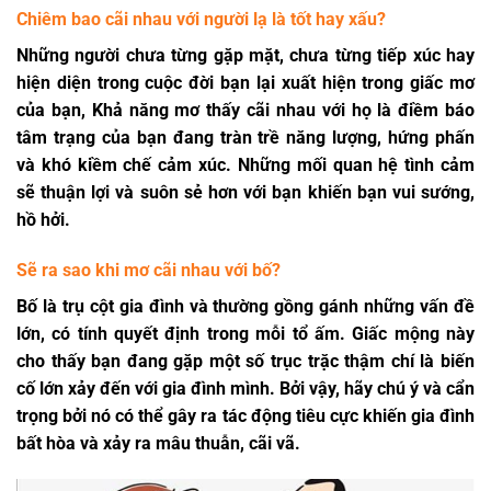
Chiêm bao cãi nhau với người lạ là tốt hay xấu?
Những người chưa từng gặp mặt, chưa từng tiếp xúc hay
hiện diện trong cuộc đời bạn lại xuất hiện trong giấc mơ
của bạn, Khả năng mơ thấy cãi nhau với họ là điềm báo
tâm trạng của bạn đang tràn trề năng lượng, hứng phấn
và khó kiềm chế cảm xúc. Những mối quan hệ tình cảm
sẽ thuận lợi và suôn sẻ hơn với bạn khiến bạn vui sướng,
hồ hởi.
Sẽ ra sao khi mơ cãi nhau với bố?
Bố là trụ cột gia đình và thường gồng gánh những vấn đề
lớn, có tính quyết định trong mỗi tổ ấm. Giấc mộng này
cho thấy bạn đang gặp một số trục trặc thậm chí là biến
cố lớn xảy đến với gia đình mình. Bởi vậy, hãy chú ý và cẩn
trọng bởi nó có thể gây ra tác động tiêu cực khiến gia đình
bất hòa và xảy ra mâu thuẫn, cãi vã.