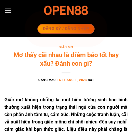
Bỏ
qua
nội
dung
ĐĂNG KÝ / ĐĂNG NHẬP
GIẤC MƠ
Mơ thấy cãi nhau là điềm báo tốt hay
xấu? Đánh con gì?
ĐĂNG VÀO
16 THÁNG 1, 2023
BỞI
Giấc mơ không những là một hiện tượng sinh học bình
thường xuất hiện trong trạng thái ngủ của con người mà
còn phản ánh tâm tư, cảm xúc. Những cuộc tranh luận, cãi
vã xuất hiện trong giấc mộng chi phối nhiều đến suy nghĩ,
cảm giác khi bạn thức giấc. Liệu điều này phải chăng là