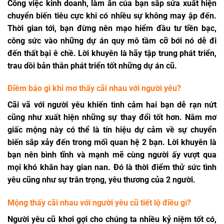
Công việc kinh doanh, làm ăn của bạn sắp sửa xuất hiện
chuyển biến tiêu cực khi có nhiều sự không may ập đến.
Thời gian tới, bạn đừng nên mạo hiểm đầu tư tiền bạc,
công sức vào những dự án quy mô tầm cỡ bới nó dễ đi
đến thất bại ê chề. Lời khuyên là hãy tập trung phát triển,
trau dồi bản thân phát triển tốt những dự án cũ.
Điềm báo gì khi mơ thấy cãi nhau với người yêu?
Cãi vã với người yêu khiến tình cảm hai bạn dễ rạn nứt
cũng như xuất hiện những sự thay đổi tốt hơn. Nằm mơ
giấc mộng này có thể là tín hiệu dự cảm về sự chuyển
biến sắp xảy đến trong mối quan hệ 2 bạn. Lời khuyên là
bạn nên bình tĩnh và mạnh mẽ cùng người ấy vượt qua
mọi khó khăn hay gian nan. Đó là thời điểm thử sức tình
yêu cũng như sự trân trọng, yêu thương của 2 người.
Mộng thấy cãi nhau với người yêu cũ tiết lộ điều gì?
Người yêu cũ khơi gợi cho chúng ta nhiều kỷ niệm tốt có,