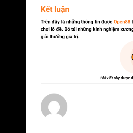
Kết luận
Trên đây là những thông tin được
Open88
t
chơi lô đề. Bỏ túi những kinh nghiệm xươn
giải thưởng giá trị.
Bài viết này được 