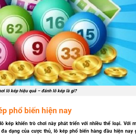
i lô kép hiệu quả – đánh lô kép là gì?
ép phổ biến hiện nay
 kép khiến trò chơi này phát triển với nhiều thể loại. Với 
 đa dạng của cược thủ, lô kép phổ biến hàng đầu hiện nay