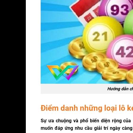
Hướng dẫn chơ
Điểm danh những loại lô k
Sự ưa chuộng và phổ biến diện rộng của lô
muốn đáp ứng nhu cầu giải trí ngày càng