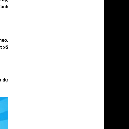
đánh
heo.
t xổ
a dự