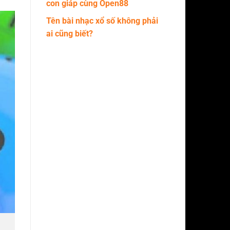
con giáp cùng Open88
Tên bài nhạc xổ số không phải
ai cũng biết?