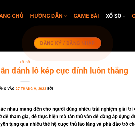
ANG CHỦ
HƯỚNG DẪN
GAME BÀI
XỔ SỐ
ĐĂNG KÝ / ĐĂNG NHẬP
XỔ SỐ
dẫn đánh lô kép cực đỉnh luôn thắng
ĂNG VÀO
27 THÁNG 9, 2023
BỞI
hác nhau mang đến cho người dùng nhiều trải nghiệm giải trí 
hớ dễ tham gia, dễ thực hiện mà tân thủ vẫn dễ dàng áp dụng đ
ền tụng qua nhiều thế hệ cược thủ lão làng và phá đảo trò chơ