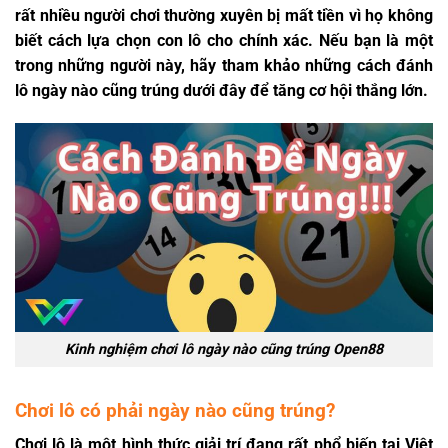
rất nhiều người chơi thường xuyên bị mất tiền vì họ không
biết cách lựa chọn con lô cho chính xác. Nếu bạn là một
trong những người này, hãy tham khảo những cách đánh
lô ngày nào cũng trúng dưới đây để tăng cơ hội thắng lớn.
Kinh nghiệm chơi lô ngày nào cũng trúng Open88
Chơi lô có phải ngày nào cũng trúng?
Chơi lô là một hình thức giải trí đang rất phổ biến tại Việt