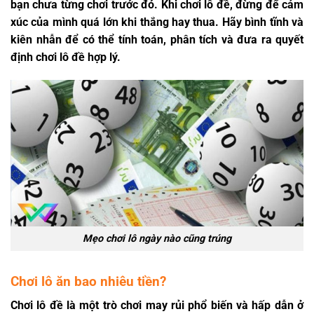
bạn chưa từng chơi trước đó. Khi chơi lô đề, đừng để cảm
xúc của mình quá lớn khi thắng hay thua. Hãy bình tĩnh và
kiên nhẫn để có thể tính toán, phân tích và đưa ra quyết
định chơi lô đề hợp lý.
Mẹo chơi lô ngày nào cũng trúng
Chơi lô ăn bao nhiêu tiền?
Chơi lô đề là một trò chơi may rủi phổ biến và hấp dẫn ở