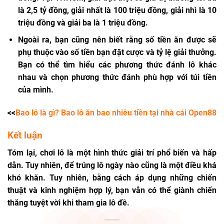
là 2,5 tỷ đồng, giải nhất là 100 triệu đồng, giải nhì là 10
triệu đồng và giải ba là 1 triệu đồng.
Ngoài ra, bạn cũng nên biết rằng số tiền ăn được sẽ
phụ thuộc vào số tiền bạn đặt cược và tỷ lệ giải thưởng.
Bạn có thể tìm hiểu các phương thức đánh lô khác
nhau và chọn phương thức đánh phù hợp với túi tiền
của mình.
<<
Bao lô là gì? Bao lô ăn bao nhiêu tiền tại nhà cái Open88
Kết luận
Tóm lại, chơi lô là một hình thức giải trí phổ biến và hấp
dẫn. Tuy nhiên, để trúng lô ngày nào cũng là một điều khá
khó khăn. Tuy nhiên, bằng cách áp dụng những chiến
thuật và kinh nghiệm hợp lý, bạn vẫn có thể giành chiến
thắng tuyệt vời khi tham gia lô đề.