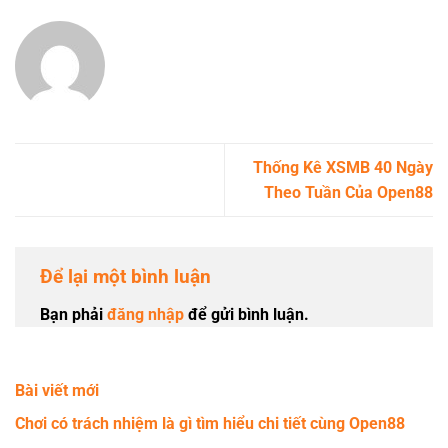
Thống Kê XSMB 40 Ngày
Theo Tuần Của Open88
Để lại một bình luận
Bạn phải
đăng nhập
để gửi bình luận.
Bài viết mới
Chơi có trách nhiệm là gì tìm hiểu chi tiết cùng Open88