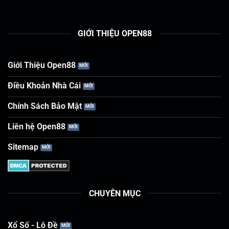
GIỚI THIỆU OPEN88
Giới Thiệu Open88
Điều Khoản Nhà Cái
Chính Sách Bảo Mật
Liên hệ Open88
Sitemap
CHUYÊN MỤC
Xổ Số - Lô Đề