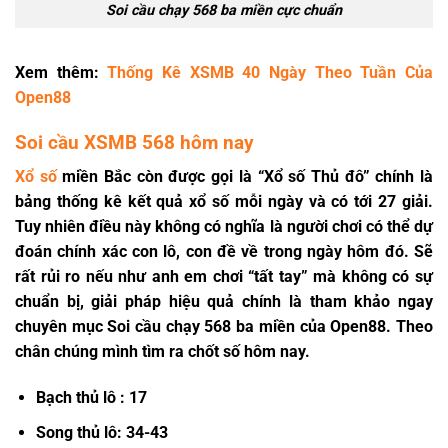
Soi cầu chạy 568 ba miền cực chuẩn
Xem thêm:
Thống Kê XSMB 40 Ngày Theo Tuần Của
Open88
Soi cầu XSMB 568 hôm nay
Xổ số
miền Bắc còn được gọi là “Xổ số Thủ đô” chính là
bảng thống kê kết quả xổ số mỗi ngày và có tới 27 giải.
Tuy nhiên điều này không có nghĩa là người chơi có thể dự
đoán chính xác con lô, con đề về trong ngày hôm đó. Sẽ
rất rủi ro nếu như anh em chơi “tất tay” mà không có sự
chuẩn bị, giải pháp hiệu quả chính là tham khảo ngay
chuyên mục Soi cầu chạy 568 ba miền của Open88. Theo
chân chúng mình tìm ra chốt số hôm nay.
Bạch thủ lô : 17
Song thủ lô: 34-43