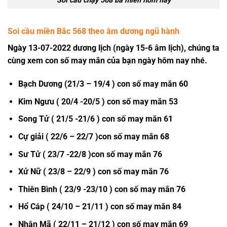
Soi cầu chạy 568 ba miền hôm nay
Soi cầu miền Bắc 568 theo âm dương ngũ hành
Ngày 13-07-2022 dương lịch (ngày 15-6 âm lịch), chúng ta
cùng xem con số may mắn của bạn ngày hôm nay nhé.
Bạch Dương (21/3 – 19/4 ) con số may mắn 60
Kim Ngưu ( 20/4 -20/5 ) con số may mắn 53
Song Tử ( 21/5 -21/6 ) con số may mắn 61
Cự giải ( 22/6 – 22/7 )con số may mắn 68
Sư Tử ( 23/7 -22/8 )con số may mắn 76
Xử Nữ ( 23/8 – 22/9 ) con số may mắn 76
Thiên Bình ( 23/9 -23/10 ) con số may mắn 76
Hổ Cáp ( 24/10 – 21/11 ) con số may mắn 84
Nhân Mã ( 22/11 – 21/12 ) con số may mắn 69