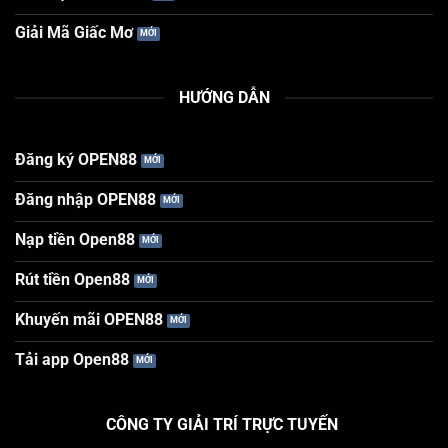
Giải Mã Giấc Mơ
HƯỚNG DẪN
Đăng ký OPEN88
Đăng nhập OPEN88
Nạp tiền Open88
Rút tiền Open88
Khuyến mãi OPEN88
Tải app Open88
CÔNG TY GIẢI TRÍ TRỰC TUYẾN