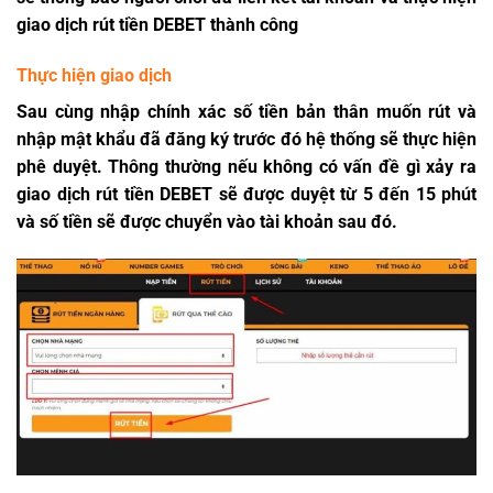
giao dịch
rút tiền DEBET
thành công
Thực hiện giao dịch
Sau cùng nhập chính xác số tiền bản thân muốn rút và
nhập mật khẩu đã đăng ký trước đó hệ thống sẽ thực hiện
phê duyệt. Thông thường nếu không có vấn đề gì xảy ra
giao dịch
rút tiền DEBET
sẽ được duyệt từ 5 đến 15 phút
và số tiền sẽ được chuyển vào tài khoản sau đó.