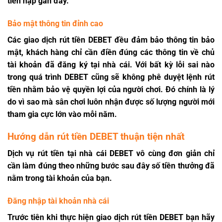
tiền nạp gần đây.
Bảo mật thông tin đỉnh cao
Các giao dịch
rút tiền DEBET
đều đảm bảo thông tin bảo
mật, khách hàng chỉ cần điền đúng các thông tin về chủ
tài khoản đã đăng ký tại nhà cái. Với bất kỳ lỗi sai nào
trong quá trình DEBET cũng sẽ không phê duyệt lệnh rút
tiền nhằm bảo vệ quyền lợi của người chơi. Đó chính là lý
do vì sao mà sân chơi luôn nhận được số lượng người mới
tham gia cực lớn vào mỗi năm.
Hướng dẫn rút tiền DEBET thuận tiện nhất
Dịch vụ rút tiền tại nhà cái DEBET vô cùng đơn giản chỉ
cần làm đúng theo những bước sau đây số tiền thưởng đã
nằm trong tài khoản của bạn.
Đăng nhập tài khoản nhà cái
Trước tiên khi thực hiện giao dịch
rút tiền DEBET
bạn hãy