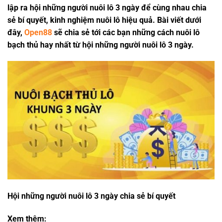
lập ra hội những người nuôi lô 3 ngày để cùng nhau chia
sẻ bí quyết, kinh nghiệm nuôi lô hiệu quả. Bài viết dưới
đây,
Open88
sẽ chia sẻ tới các bạn những cách nuôi lô
bạch thủ hay nhất từ hội những người nuôi lô 3 ngày.
Hội những người nuôi lô 3 ngày chia sẻ bí quyết
Xem thêm: