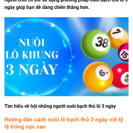
ngày giúp bạn dễ dàng chiến thắng hơn.
Tìm hiểu về hội những người nuôi bạch thủ lô 3 ngày
Hướng dẫn cách nuôi lô bạch thủ 3 ngày với tỷ
lệ trúng cực cao