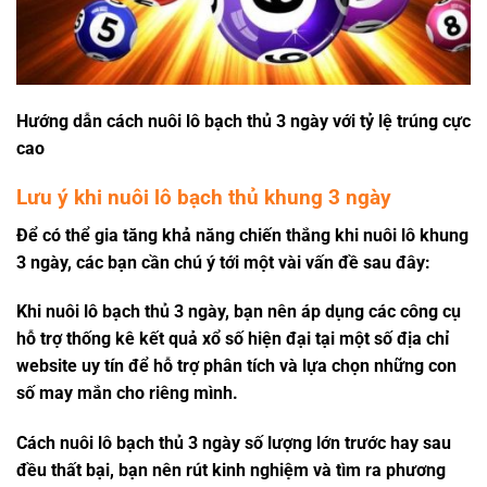
Hướng dẫn cách nuôi lô bạch thủ 3 ngày với tỷ lệ trúng cực
cao
Lưu ý khi nuôi lô bạch thủ khung 3 ngày
Để có thể gia tăng khả năng chiến thắng khi nuôi lô khung
3 ngày, các bạn cần chú ý tới một vài vấn đề sau đây:
Khi nuôi lô bạch thủ 3 ngày, bạn nên áp dụng các công cụ
hỗ trợ thống kê kết quả xổ số hiện đại tại một số địa chỉ
website uy tín để hỗ trợ phân tích và lựa chọn những con
số may mắn cho riêng mình.
Cách nuôi lô bạch thủ 3 ngày số lượng lớn trước hay sau
đều thất bại, bạn nên rút kinh nghiệm và tìm ra phương