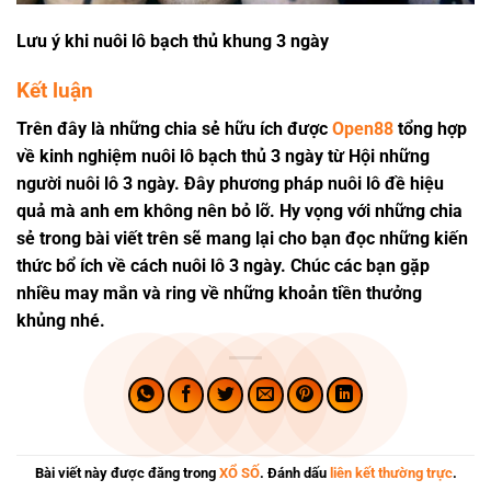
Lưu ý khi nuôi lô bạch thủ khung 3 ngày
Kết luận
Trên đây là những chia sẻ hữu ích được
Open88
tổng hợp
về kinh nghiệm nuôi lô bạch thủ 3 ngày từ Hội những
người nuôi lô 3 ngày. Đây phương pháp nuôi lô đề hiệu
quả mà anh em không nên bỏ lỡ. Hy vọng với những chia
sẻ trong bài viết trên sẽ mang lại cho bạn đọc những kiến
thức bổ ích về cách nuôi lô 3 ngày. Chúc các bạn gặp
nhiều may mắn và ring về những khoản tiền thưởng
khủng nhé.
Bài viết này được đăng trong
XỔ SỐ
. Đánh dấu
liên kết thường trực
.