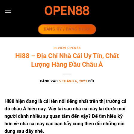
Bỏ
qua
nội
dung
ĐĂNG KÝ / ĐĂNG NHẬP
REVIEW OPEN88
Hi88 – Địa Chỉ Nhà Cái Uy Tín, Chất
Lượng Hàng Đầu Châu Á
ĐĂNG VÀO
5 THÁNG 6, 2023
BỞI
Hi88
hiện đang là cái tên nổi tiếng nhất trên thị trường cá
độ châu Á hiện nay. Vậy tại sao nhà cái này lại được mọi
người dành nhiều sự quan tâm đến vậy? Để tìm hiểu kỹ
hơn về nhà cái này các bạn hãy cùng theo dõi những nội
dung sau đây nhé.