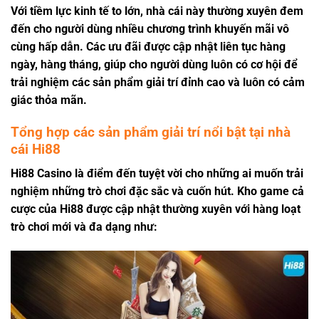
Với tiềm lực kinh tế to lớn, nhà cái này thường xuyên đem
đến cho người dùng nhiều chương trình khuyến mãi vô
cùng hấp dẫn. Các ưu đãi được cập nhật liên tục hàng
ngày, hàng tháng, giúp cho người dùng luôn có cơ hội để
trải nghiệm các sản phẩm giải trí đỉnh cao và luôn có cảm
giác thỏa mãn.
Tổng hợp các sản phẩm giải trí nổi bật tại nhà
cái Hi88
Hi88 Casino là điểm đến tuyệt vời cho những ai muốn trải
nghiệm những trò chơi đặc sắc và cuốn hút. Kho game cả
cược của Hi88 được cập nhật thường xuyên với hàng loạt
trò chơi mới và đa dạng như: