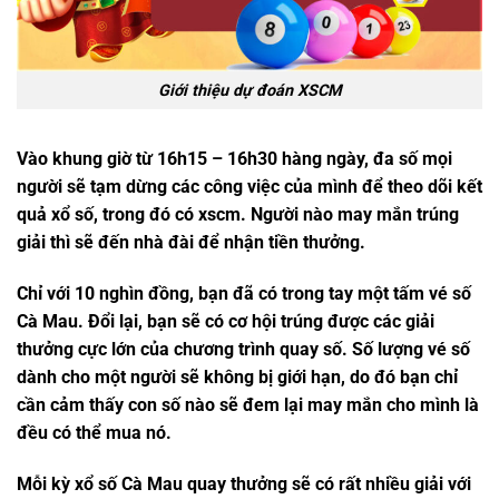
Giới thiệu dự đoán XSCM
Vào khung giờ từ 16h15 – 16h30 hàng ngày, đa số mọi
người sẽ tạm dừng các công việc của mình để theo dõi kết
quả xổ số, trong đó có xscm. Người nào may mắn trúng
giải thì sẽ đến nhà đài để nhận tiền thưởng.
Chỉ với 10 nghìn đồng, bạn đã có trong tay một tấm vé số
Cà Mau. Đổi lại, bạn sẽ có cơ hội trúng được các giải
thưởng cực lớn của chương trình quay số. Số lượng vé số
dành cho một người sẽ không bị giới hạn, do đó bạn chỉ
cần cảm thấy con số nào sẽ đem lại may mắn cho mình là
đều có thể mua nó.
Mỗi kỳ xổ số Cà Mau quay thưởng sẽ có rất nhiều giải với