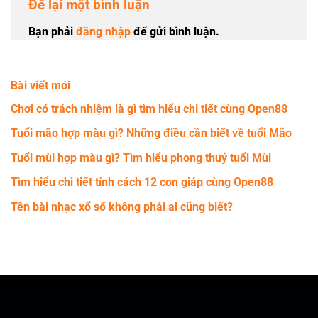
Để lại một bình luận
Bạn phải
đăng nhập
để gửi bình luận.
Bài viết mới
Chơi có trách nhiệm là gì tìm hiểu chi tiết cùng Open88
Tuổi mão hợp màu gì? Những điều cần biết về tuổi Mão
Tuổi mùi hợp màu gì? Tìm hiểu phong thuỷ tuổi Mùi
Tìm hiểu chi tiết tính cách 12 con giáp cùng Open88
Tên bài nhạc xổ số không phải ai cũng biết?