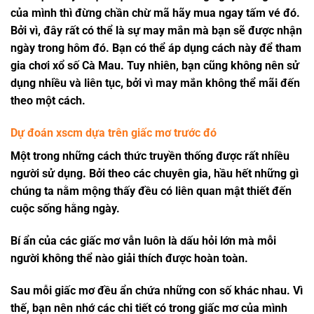
của mình thì đừng chần chừ mã hãy mua ngay tấm vé đó.
Bởi vì, đây rất có thể là sự may mắn mà bạn sẽ được nhận
ngày trong hôm đó. Bạn có thể áp dụng cách này để tham
gia chơi xổ số Cà Mau. Tuy nhiên, bạn cũng không nên sử
dụng nhiều và liên tục, bởi vì may mắn không thể mãi đến
theo một cách.
Dự đoán xscm dựa trên giấc mơ trước đó
Một trong những cách thức truyền thống được rất nhiều
người sử dụng. Bởi theo các chuyên gia, hầu hết những gì
chúng ta nằm mộng thấy đều có liên quan mật thiết đến
cuộc sống hằng ngày.
Bí ẩn của các giấc mơ vẫn luôn là dấu hỏi lớn mà mỗi
người không thể nào giải thích được hoàn toàn.
Sau mỗi giấc mơ đều ẩn chứa những con số khác nhau. Vì
thế, bạn nên nhớ các chi tiết có trong giấc mơ của mình