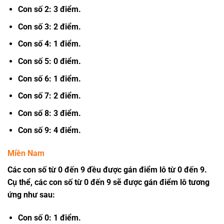
Con số 2: 3 điểm.
Con số 3: 2 điểm.
Con số 4: 1 điểm.
Con số 5: 0 điểm.
Con số 6: 1 điểm.
Con số 7: 2 điểm.
Con số 8: 3 điểm.
Con số 9: 4 điểm.
Miền Nam
Các con số từ 0 đến 9 đều được gán điểm lô từ 0 đến 9.
Cụ thể, các con số từ 0 đến 9 sẽ được gán điểm lô tương
ứng như sau:
Con số 0: 1 điểm.