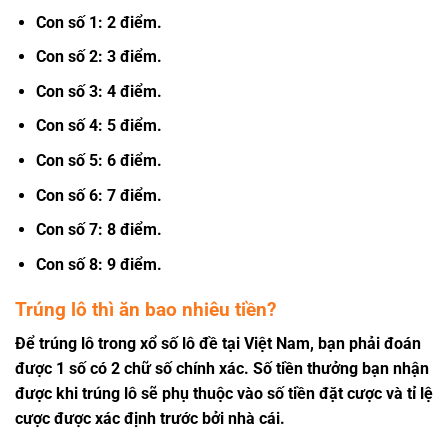
Con số 1: 2 điểm.
Con số 2: 3 điểm.
Con số 3: 4 điểm.
Con số 4: 5 điểm.
Con số 5: 6 điểm.
Con số 6: 7 điểm.
Con số 7: 8 điểm.
Con số 8: 9 điểm.
Trúng lô thì ăn bao nhiêu tiền?
Để trúng lô trong xổ số lô đề tại Việt Nam, bạn phải đoán
được 1 số có 2 chữ số chính xác. Số tiền thưởng bạn nhận
được khi trúng lô sẽ phụ thuộc vào số tiền đặt cược và tỉ lệ
cược được xác định trước bởi nhà cái.