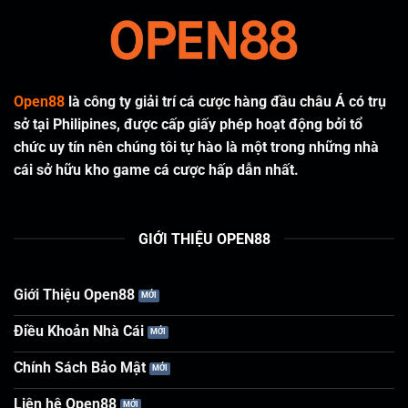
Open88
là công ty giải trí cá cược hàng đầu châu Á có trụ
sở tại Philipines, được cấp giấy phép hoạt động bởi tổ
chức uy tín nên chúng tôi tự hào là một trong những nhà
cái sở hữu kho game cá cược hấp dẫn nhất.
GIỚI THIỆU OPEN88
Giới Thiệu Open88
Điều Khoản Nhà Cái
Chính Sách Bảo Mật
Liên hệ Open88