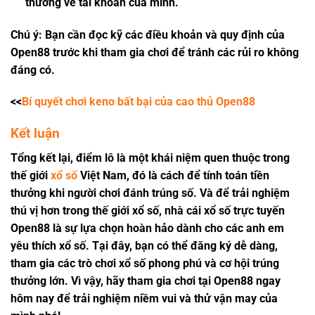
thưởng về tài khoản của mình.
Chú ý: Bạn cần đọc kỹ các điều khoản và quy định của
Open88 trước khi tham gia chơi để tránh các rủi ro không
đáng có.
<<
Bí quyết chơi keno bất bại của cao thủ Open88
Kết luận
Tổng kết lại, điểm lô là một khái niệm quen thuộc trong
thế giới
xổ số
Việt Nam, đó là cách để tính toán tiền
thưởng khi người chơi đánh trúng số. Và để trải nghiệm
thú vị hơn trong thế giới xổ số, nhà cái xổ số trực tuyến
Open88 là sự lựa chọn hoàn hảo dành cho các anh em
yêu thích xổ số. Tại đây, bạn có thể đăng ký dễ dàng,
tham gia các trò chơi xổ số phong phú và cơ hội trúng
thưởng lớn. Vì vậy, hãy tham gia chơi tại Open88 ngay
hôm nay để trải nghiệm niềm vui và thử vận may của