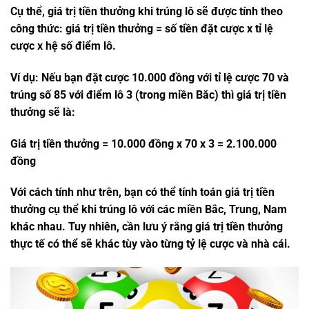
Cụ thể, giá trị tiền thưởng khi trúng lô sẽ được tính theo
công thức: giá trị tiền thưởng = số tiền đặt cược x tỉ lệ
cược x hệ số điểm lô.
Ví dụ: Nếu bạn đặt cược 10.000 đồng với tỉ lệ cược 70 và
trúng số 85 với điểm lô 3 (trong miền Bắc) thì giá trị tiền
thưởng sẽ là:
Giá trị tiền thưởng = 10.000 đồng x 70 x 3 = 2.100.000
đồng
Với cách tính như trên, bạn có thể tính toán giá trị tiền
thưởng cụ thể khi trúng lô với các miền Bắc, Trung, Nam
khác nhau. Tuy nhiên, cần lưu ý rằng giá trị tiền thưởng
thực tế có thể sẽ khác tùy vào từng tỷ lệ cược và nhà cái.