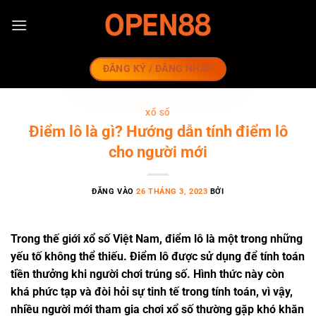
Bỏ
qua
nội
dung
ĐĂNG KÝ / ĐĂNG NHẬP
XỔ SỐ
Điểm lô là gì? Hướng dẫn tính điểm lô
cho người mới
ĐĂNG VÀO
26 THÁNG 3, 2023
BỞI
Trong thế giới xổ số Việt Nam, điểm lô là một trong những
yếu tố không thể thiếu. Điểm lô được sử dụng để tính toán
tiền thưởng khi người chơi trúng số. Hình thức này còn
khá phức tạp và đòi hỏi sự tinh tế trong tính toán, vì vậy,
nhiều người mới tham gia chơi xổ số thường gặp khó khăn