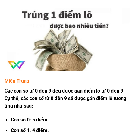
Miền Trung
Các con số từ 0 đến 9 đều được gán điểm lô từ 0 đến 9.
Cụ thể, các con số từ 0 đến 9 sẽ được gán điểm lô tương
ứng như sau:
Con số 0: 5 điểm.
Con số 1: 4 điểm.