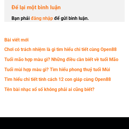
Để lại một bình luận
Bạn phải
đăng nhập
để gửi bình luận.
Bài viết mới
Chơi có trách nhiệm là gì tìm hiểu chi tiết cùng Open88
Tuổi mão hợp màu gì? Những điều cần biết về tuổi Mão
Tuổi mùi hợp màu gì? Tìm hiểu phong thuỷ tuổi Mùi
Tìm hiểu chi tiết tính cách 12 con giáp cùng Open88
Tên bài nhạc xổ số không phải ai cũng biết?