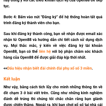
hãy đồng ý với các điều khoản dịch vụ của Open88 để tiếp
tục.
Bước 4: Bấm vào nút “Đăng ký” để hệ thống hoàn tất quá
trình đăng ký thành viên cho bạn.
Sau khi đăng ký thành công, bạn sẽ nhận được email xác
nhận từ Open88 và hướng dẫn chi tiết cách sử dụng dịch
vụ. Mọi thắc mắc, ý kiến ​​về việc đăng ký tài khoản
Open88, bạn có thể
liên hệ
với bộ phận chăm sóc khách
hàng của Open88 để được giải đáp kịp thời nhất.
<<
Dấu hiệu nhận biết đài chính đài phụ xổ số 3 miền
.
Kết luận
Như vậy, bằng cách tích lũy cho mình những thông tin về
đề chạm 3 ở bài viết trên. Cũng như những kinh nghiệm
đánh dễ trúng thì chúng tôi chắc chắn rằng bạn giành
được chiến thắng. Ngoài ra, khi bạn chơi xổ số tại nhà cái