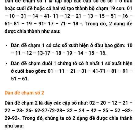
Dàn đề chạm số 1 là tập hợp các cặp số có số 1 ở đầu
hoặc cuối đề hoặc cả hai và tạo thành bộ chạm 19 con: 01
– 10 – 31 – 14 – 41- 11 – 12 – 21 – 13 – 15 – 51 – 16 –
61- 81 – 19 – 91- 17 – 71 – 18 -. Trong đó, 2 dạng đề
được chia thành như sau:
Dàn đề chạm 1 có các số xuất hiện ở đầu bao gồm: 10
– 11 – 12 – 13-17 – 18 – 19 – 14 – 15 – 16.
Dàn đề chạm đuôi 1 chứng tỏ có ít nhất 1 số xuất hiện
ở cuối bao gồm: 01 – 11 – 21 – 31 – 41-71 – 81 – 91 –
51 – 61.
Dàn đề chạm số 2
Dàn đề chạm 2 là dãy các cặp số như: 02 – 20 – 12 – 21 –
22 – 23- 26- 62-27-72-28– 32 – 24 – 42 – 25 – 52 –82-
29-92-. Trong đó, chúng ta có 2 dạng đề được chia thành
như sau: