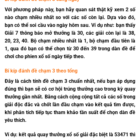
Với phương pháp này, bạn hãy quan sát thật kỹ xem 2 số
nào chạm nhiều nhất so với các số còn lại. Dựa vào đó,
bạn có thể soi cầu vào ngày hôm sau. Ví dụ như: bạn thấy
Giải 7 thông báo mở thưởng là 30, các giải còn lại là 38,
20, 23, 40. Bộ chạm nhiều nhất là 1, bộ chạm đầu tiên là
1, qua đó bạn có thể chọn từ 30 đến 39 trong dàn đề để
chơi cho phien xổ số ngày tiếp theo.
Bí kíp đánh đề chạm 3 theo tổng
Đây là cách tính đề chạm 3 chuẩn nhất, nếu bạn áp dụng
đúng thì bạn sẽ có cơ hội trúng thưởng cao trong kỳ quay
thưởng gần nhất. Bằng cách cộng cộng tất cả các số trong
giải độc đắc và chốt lần đầu chạm vào kết quả tìm được,
khi phân tích tiếp tục tham khảo tần suất để chọn dàn đề
yêu thích.
Ví dụ: kết quả quay thưởng xổ số giải đặc biệt là 53471 thì