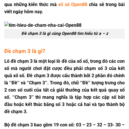
qua những kiến thức mà
xổ số Open88
chia sẻ trong bài
viết ngày hôm nay.
Đề chạm 3 là gì cùng Open88 tìm hiểu từ a – z
Đề chạm 3 là gì?
Lô đề chạm 3 là một loại lô đề của xổ số, trong đó các con
số mà người chơi đặt cược đều phải chạm số 3 của kết
quả xổ số. Đề chạm 3 được cấu thành bởi 2 phần đó chính
là ‘‘Đề’’ và ‘‘Chạm 3’’. Trong đó, chữ ‘‘Đề’’ tượng trưng cho
2 con số cuối của tất cả giải thưởng của kết quả quay xổ
số. ‘‘Chạm 3’’ thì mang nghĩa là tập hợp các cặp số bắt
đầu hoặc kết thúc bằng số 3 hoặc cả hai và tạo thành bộ
đề chạm 3.
Bộ đề chạm 3 bao gồm 19 con số: 03 – 23 – 32 – 33- 30 –