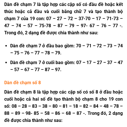
Dàn đề chạm 7 là tập hợp các cặp số có đầu đề hoặc kết
thúc hoặc cả đầu và cuối bằng chữ 7 và tạo thành bộ
chạm 7 của 19 con: 07 – 27 – 72 – 37-70 – 17 – 71-73 –
47 – 74 – 57 – 75-78 – 87 – 79 – 97- 67 – 76 – 77 -.
Trong đó, 2 dạng đề được chia thành như sau:
Dàn đề chạm 7 ở đầu bao gồm: 70 – 71 – 72 – 73 – 74
– 75 – 76 – 77 – 78 – 79.
Dàn đề chạm 7 ở cuối bao gồm: 07 – 17 – 27 – 37 – 47
– 57 – 67 – 77 – 87 – 97.
Dàn đề chạm số 8
Dàn đề chạm 8 là tập hợp các cặp số có số 8 ở đầu hoặc
cuối hoặc cả hai số đề tạo thành bộ chạm 8 cho 19 con
số: 08 – 28 – 83 – 38 – 80 – 81 – 18 – 82 – 84 – 48 – 78 –
88 – 89 – 98- 85 – 58 – 86 – 68 – 87 -. Trong đó, 2 dạng
đề được chia thành như sau: