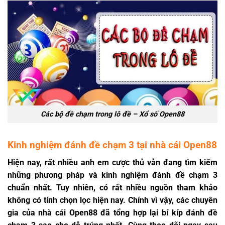
Các bộ đề chạm trong lô đề – Xổ số Open88
Kinh nghiệm đánh đề chạm 3 tại nhà cái Open88
Hiện nay, rất nhiều anh em cược thủ vẫn đang tìm kiếm
những phương pháp và kinh nghiệm đánh đề chạm 3
chuẩn nhất. Tuy nhiên, có rất nhiều nguồn tham khảo
không có tính chọn lọc hiện nay. Chính vì vậy, các chuyên
gia của nhà cái Open88 đã tổng hợp lại bí kíp đánh đề