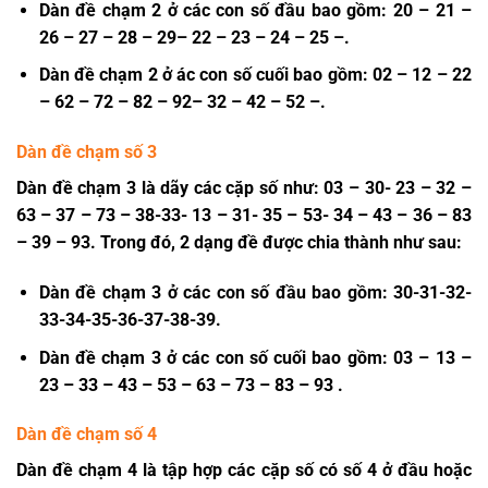
Dàn đề chạm 2 ở các con số đầu bao gồm: 20 – 21 –
26 – 27 – 28 – 29– 22 – 23 – 24 – 25 –.
Dàn đề chạm 2 ở ác con số cuối bao gồm: 02 – 12 – 22
– 62 – 72 – 82 – 92– 32 – 42 – 52 –.
Dàn đề chạm số 3
Dàn đề chạm 3 là dãy các cặp số như: 03 – 30- 23 – 32 –
63 – 37 – 73 – 38-33- 13 – 31- 35 – 53- 34 – 43 – 36 – 83
– 39 – 93. Trong đó, 2 dạng đề được chia thành như sau:
Dàn đề chạm 3 ở các con số đầu bao gồm: 30-31-32-
33-34-35-36-37-38-39.
Dàn đề chạm 3 ở các con số cuối bao gồm: 03 – 13 –
23 – 33 – 43 – 53 – 63 – 73 – 83 – 93 .
Dàn đề chạm số 4
Dàn đề chạm 4 là tập hợp các cặp số có số 4 ở đầu hoặc