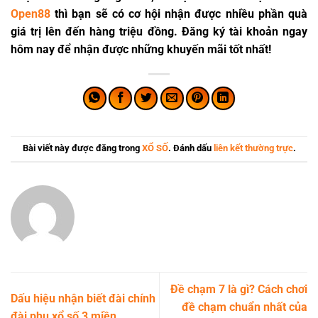
Open88
thì bạn sẽ có cơ hội nhận được nhiều phần quà
giá trị lên đến hàng triệu đồng. Đăng ký tài khoản ngay
hôm nay để nhận được những khuyến mãi tốt nhất!
Bài viết này được đăng trong
XỔ SỐ
. Đánh dấu
liên kết thường trực
.
Đề chạm 7 là gì? Cách chơi
Dấu hiệu nhận biết đài chính
đề chạm chuẩn nhất của
đài phụ xổ số 3 miền