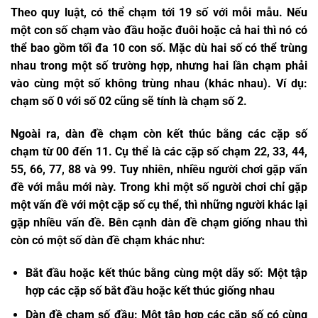
Theo quy luật, có thể chạm tới 19 số với mỗi mẫu. Nếu
một con số chạm vào đầu hoặc đuôi hoặc cả hai thì nó có
thể bao gồm tối đa 10 con số. Mặc dù hai số có thể trùng
nhau trong một số trường hợp, nhưng hai lần chạm phải
vào cùng một số không trùng nhau (khác nhau). Ví dụ:
chạm số 0 với số 02 cũng sẽ tính là chạm số 2.
Ngoài ra, dàn đề chạm còn kết thúc bằng các cặp số
chạm từ 00 đến 11. Cụ thể là các cặp số chạm 22, 33, 44,
55, 66, 77, 88 và 99. Tuy nhiên, nhiều người chơi gặp vấn
đề với mẫu mới này. Trong khi một số người chơi chỉ gặp
một vấn đề với một cặp số cụ thể, thì những người khác lại
gặp nhiều vấn đề. Bên cạnh dàn đề chạm giống nhau thì
còn có một số dàn đề chạm khác như:
Bắt đầu hoặc kết thúc bằng cùng một dãy số: Một tập
hợp các cặp số bắt đầu hoặc kết thúc giống nhau
Dàn đề chạm số đầu: Một tập hợp các cặp số có cùng