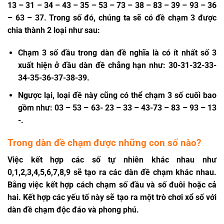
13 – 31 – 34 – 43 – 35 – 53 – 73 – 38 – 83 – 39 – 93 – 36
– 63 – 37. Trong số đó, chúng ta sẽ có đề chạm 3 được
chia thành 2 loại như sau:
Chạm 3 số đầu trong dàn đề nghĩa là có ít nhất số 3
xuất hiện ở đầu dàn đề chẳng hạn như: 30-31-32-33-
34-35-36-37-38-39.
Ngược lại, loại đề này cũng có thể chạm 3 số cuối bao
gồm như: 03 – 53 – 63- 23 – 33 – 43-73 – 83 – 93 – 13
-.
Trong dàn đề chạm được những con số nào?
Việc kết hợp các số tự nhiên khác nhau như
0,1,2,3,4,5,6,7,8,9 sẽ tạo ra các dàn đề chạm khác nhau.
Bằng việc kết hợp cách chạm số đầu và số đuôi hoặc cả
hai. Kết hợp các yếu tố này sẽ tạo ra một trò chơi xổ số với
dàn đề chạm độc đáo và phong phú.