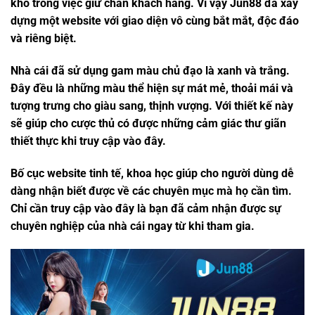
khó trong việc giữ chân khách hàng. Vì vậy Jun88 đã xây
dựng một website với giao diện vô cùng bắt mắt, độc đáo
và riêng biệt.
Nhà cái đã sử dụng gam màu chủ đạo là xanh và trắng.
Đây đều là những màu thể hiện sự mát mẻ, thoải mái và
tượng trưng cho giàu sang, thịnh vượng. Với thiết kế này
sẽ giúp cho cược thủ có được những cảm giác thư giãn
thiết thực khi truy cập vào đây.
Bố cục website tinh tế, khoa học giúp cho người dùng dễ
dàng nhận biết được về các chuyên mục mà họ cần tìm.
Chỉ cần truy cập vào đây là bạn đã cảm nhận được sự
chuyên nghiệp của nhà cái ngay từ khi tham gia.