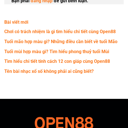
Bạn phải
đăng nhập
để gửi bình luận.
Bài viết mới
Chơi có trách nhiệm là gì tìm hiểu chi tiết cùng Open88
Tuổi mão hợp màu gì? Những điều cần biết về tuổi Mão
Tuổi mùi hợp màu gì? Tìm hiểu phong thuỷ tuổi Mùi
Tìm hiểu chi tiết tính cách 12 con giáp cùng Open88
Tên bài nhạc xổ số không phải ai cũng biết?