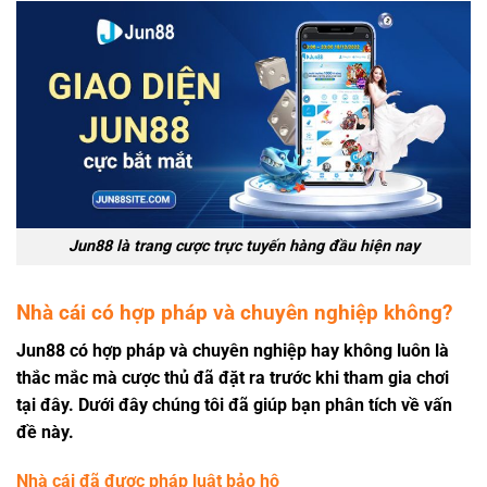
Jun88 là trang cược trực tuyến hàng đầu hiện nay
Nhà cái có hợp pháp và chuyên nghiệp không?
Jun88 có hợp pháp và chuyên nghiệp hay không luôn là
thắc mắc mà cược thủ đã đặt ra trước khi tham gia chơi
tại đây. Dưới đây chúng tôi đã giúp bạn phân tích về vấn
đề này.
Nhà cái đã được pháp luật bảo hộ