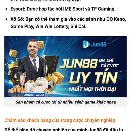
Esport: Được hợp tác bởi IME Sport và TF Gaming.
Xổ Số: Bạn có thể tham gia vào các sảnh như QQ Keno,
Game Play, Win Win Lottery, Shi Cai.
Sản phẩm cá cược tới từ nhiều sảnh game khác nhau
Chăm sóc khách hàng của trang cược chuyên nghiệp
Để thể hiện độ chuyên nghiệp của mình Jun88 đã đầu tư