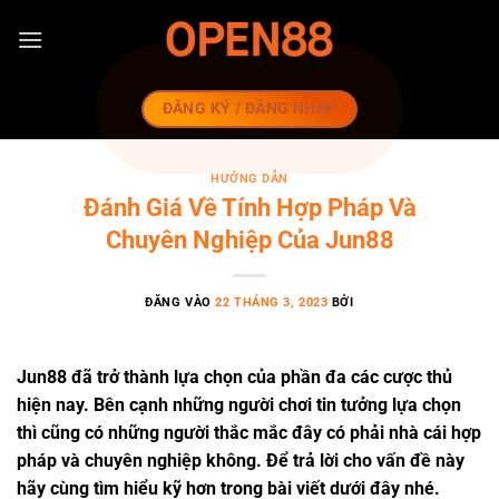
Bỏ
qua
nội
dung
ĐĂNG KÝ / ĐĂNG NHẬP
HƯỚNG DẪN
Đánh Giá Về Tính Hợp Pháp Và
Chuyên Nghiệp Của Jun88
ĐĂNG VÀO
22 THÁNG 3, 2023
BỞI
Jun88
đã trở thành lựa chọn của phần đa các cược thủ
hiện nay. Bên cạnh những người chơi tin tưởng lựa chọn
thì cũng có những người thắc mắc đây có phải nhà cái hợp
pháp và chuyên nghiệp không. Để trả lời cho vấn đề này
hãy cùng tìm hiểu kỹ hơn trong bài viết dưới đây nhé.