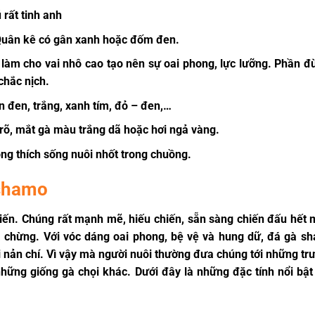
 rất tinh anh
 Quân kê có gân xanh hoặc đốm đen.
 làm cho vai nhô cao tạo nên sự oai phong, lực lưỡng. Phần đù
 chắc nịch.
n đen, trắng, xanh tím, đỏ – đen,…
rõ, mắt gà màu trắng dã hoặc hơi ngả vàng.
ng thích sống nuôi nhốt trong chuồng.
à shamo
iến. Chúng rất mạnh mẽ, hiếu chiến, sẵn sàng chiến đấu hết 
a chừng. Với vóc dáng oai phong, bệ vệ và hung dữ, đá gà s
i nản chí. Vì vậy mà người nuôi thường đưa chúng tới những tr
hững giống gà chọi khác. Dưới đây là những đặc tính nổi bật