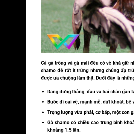
Cả gà trống và gà mái đều có vẻ khá giữ n
shamo đẻ rất ít trứng nhưng chúng ấp trứ
được ưa chuộng làm thịt. Dưới đây là nhữ
Dáng đứng thẳng, đầu và hai chân gần 
Bước đi oai vệ, mạnh mẽ, dứt khoát, bệ
Trọng lượng vừa phải, cơ bắp, một con g
Gà shamo có chiều cao trung bình khoả
khoảng 1.5 lần.