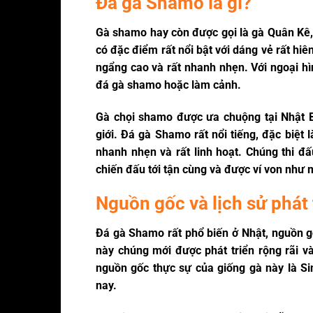
Đá gà Shamo là gì?
Gà shamo hay còn được gọi là gà Quân Kê,
có đặc điểm rất nổi bật với dáng vẻ rất hiê
ngẩng cao và rất nhanh nhẹn. Với ngoại hì
đá gà shamo hoặc làm cảnh.
Gà chọi shamo được ưa chuộng tại Nhật B
giới. Đá gà Shamo rất nổi tiếng, đặc biệt
nhanh nhẹn và rất linh hoạt. Chúng thi đấ
chiến đấu tới tận cùng và được ví von như 
Nguồn gốc và lịch sử phát
Đá gà Shamo rất phổ biến ở Nhật, nguồn g
này chúng mới được phát triển rộng rãi và
nguồn gốc thực sự của giống gà này là Si
nay.