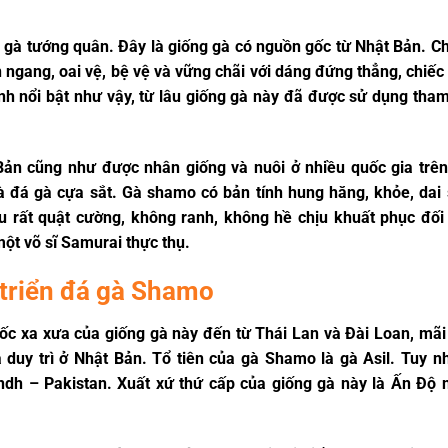
 gà tướng quân. Đây là giống gà có nguồn gốc từ Nhật Bản. C
n ngang, oai vệ, bệ vệ và vững chãi với dáng đứng thẳng, chiếc
nh nổi bật như vậy, từ lâu giống gà này đã được sử dụng tham
ản cũng như được nhân giống và nuôi ở nhiều quốc gia trên
 là đá gà cựa sắt. Gà shamo có bản tính hung hăng, khỏe, dai 
u rất quật cường, không ranh, không hề chịu khuất phục đối 
một võ sĩ Samurai thực thụ.
 triển đá gà Shamo
ốc xa xưa của giống gà này đến từ Thái Lan và Đài Loan, mãi
 duy trì ở Nhật Bản. Tổ tiên của gà Shamo là gà Asil. Tuy nh
ndh – Pakistan. Xuất xứ thứ cấp của giống gà này là Ấn Độ 