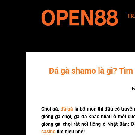
Bỏ
qua
TR
nội
dung
Đá gà shamo là gì? Tì
Đ
Chọi gà,
đá gà
là bộ môn thi đấu có truyền
giống gà chọi, gà đá khác nhau ở mỗi quố
giống gà chọi rất nổi tiếng ở Nhật Bản:
Đ
casino
tìm hiểu nhé!