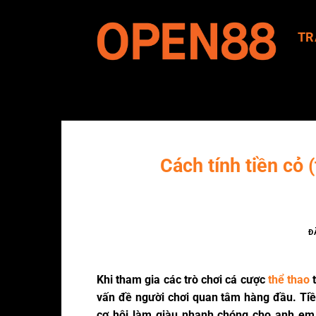
Bỏ
qua
TR
nội
dung
Cách tính tiền cỏ 
Đ
Khi tham gia các trò chơi cá cược
thể thao
t
vấn đề người chơi quan tâm hàng đầu. Tiền
cơ hội làm giàu nhanh chóng cho anh em. 