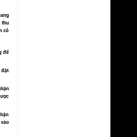
mang
 thu
n cỏ
g để
 đặt
nhận
được
nhận
 vào