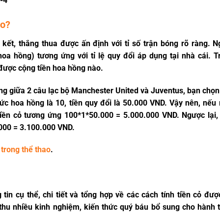
ào?
kết, thắng thua được ấn định với tỉ số trận bóng rõ ràng. N
oa hồng) tương ứng với tỉ lệ quy đổi áp dụng tại nhà cái. T
 được cộng tiền hoa hồng nào.
bóng giữa 2 câu lạc bộ Manchester United và Juventus, bạn chọ
ức hoa hồng là 10, tiền quy đổi là 50.000 VND. Vậy nên, nếu
ền cỏ tương ứng 100*1*50.000 = 5.000.000 VND. Ngược lại,
*50.000 = 3.100.000 VND.
 trong thể thao
.
tin cụ thể, chi tiết và tổng hợp về các cách tính tiền cỏ đượ
thu nhiều kinh nghiệm, kiến thức quý báu bổ sung cho hành t