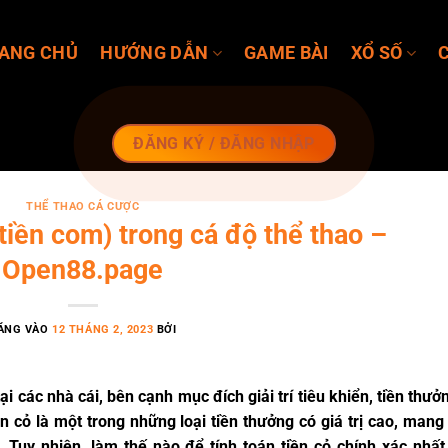
ANG CHỦ
HƯỚNG DẪN
GAME BÀI
XỔ SỐ
ĐĂNG KÝ / ĐĂNG NHẬP
THỂ THAO CÁ CƯỢC
(tiền com) trong cá độ thể thao –
Open88.page
ĂNG VÀO
12 THÁNG 2, 2023
BỞI
ại các nhà cái, bên cạnh mục đích giải trí tiêu khiển, tiền thưở
 cỏ là một trong những loại tiền thưởng có giá trị cao, mang
Tuy nhiên, làm thế nào để tính toán tiền cỏ chính xác nhất