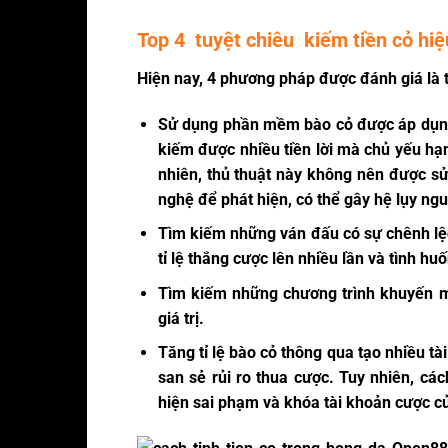
Top 4 tuyệt chiêu kiếm tiền cỏ hiệ
Hiện nay, 4 phương pháp được đánh giá là t
Sử dụng phần mềm bào cỏ được áp dụng
kiếm được nhiều tiền lời mà chủ yếu hạ
nhiên, thủ thuật này không nên được s
nghệ để phát hiện, có thể gây hệ lụy ngu
Tìm kiếm những ván đấu có sự chênh lệc
tỉ lệ thắng cược lên nhiều lần và tình hu
Tìm kiếm những chương trình khuyến mã
giá trị.
Tăng tỉ lệ bào cỏ thông qua tạo nhiều t
san sẻ rủi ro thua cược. Tuy nhiên, cá
hiện sai phạm và khóa tài khoản cược c