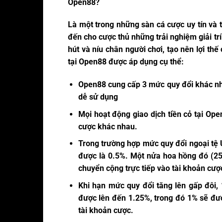
Open88?
Là một trong những sàn cá cược uy tín và 
đến cho cược thủ những trải nghiệm giải trí
hút và níu chân người chơi, tạo nên lợi th
tại Open88 được áp dụng cụ thể:
Open88 cung cấp 3 mức quy đổi khác nh
dễ sử dụng
Mọi hoạt động giao dịch tiền cỏ tại O
cược khác nhau.
Trong trường hợp mức quy đổi ngoại tệ 
được là 0.5%. Một nửa hoa hồng đó (25
chuyển cộng trực tiếp vào tài khoản cượ
Khi hạn mức quy đổi tăng lên gấp đôi,
được lên đến 1.25%, trong đó 1% sẽ được
tài khoản cược.