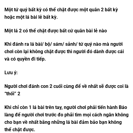
Một tứ quý bất kỳ có thể chặt được một quân 2 bất kỳ
hoặc một lá bài lẻ bất kỳ.
Một lá 2 có thể chặt được bất cứ quân bài lẻ nào
Khi đánh ra lá bài/ bộ/ sám/ sảnh/ tứ quý nào mà người
chơi còn lại không chặt được thì người đó dành được cái
và có quyền đi tiếp.
Lưu ý:
Người chơi đánh con 2 cuối cùng để về nhất sẽ được coi là
“thối” 2
Khi chỉ còn 1 lá bài trên tay, người chơi phải tiến hành Báo
làng để người chơi trước đo phải tìm mọi cách ngăn không
cho bạn về nhất bằng những lá bài đảm bảo bạn không
thể chặt được.