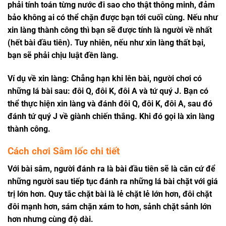
phải tính toán từng nước đi sao cho thật thông minh, đảm
bảo không ai có thể chặn được bạn tới cuối cùng. Nếu như
xin làng thành công thì bạn sẽ được tính là người về nhất
(hết bài đầu tiên). Tuy nhiên, nếu như xin làng thất bại,
bạn sẽ phải chịu luật đền làng.
Ví dụ về xin làng: Chẳng hạn khi lên bài, người chơi có
những lá bài sau: đôi Q, đôi K, đôi A và tứ quý J. Bạn có
thể thực hiện xin làng và đánh đôi Q, đôi K, đôi A, sau đó
đánh tứ quý J về giành chiến thắng. Khi đó gọi là xin làng
thành công.
Cách chơi Sâm lốc chi tiết
Với bài sâm, người đánh ra là bài đầu tiên sẽ là căn cứ để
những người sau tiếp tục đánh ra những lá bài chặt với giá
trị lớn hơn. Quy tắc chặt bài là lẻ chặt lẻ lớn hơn, đôi chặt
đôi mạnh hơn, sám chặn xám to hơn, sảnh chặt sảnh lớn
hơn nhưng cùng độ dài.