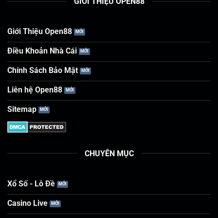
GIỚI THIỆU OPEN88
Giới Thiệu Open88
Điều Khoản Nhà Cái
Chính Sách Bảo Mật
Liên hệ Open88
Sitemap
CHUYÊN MỤC
Xổ Số - Lô Đề
Casino Live