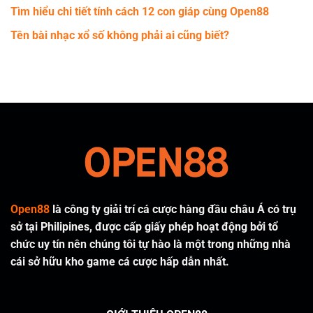
Tìm hiểu chi tiết tính cách 12 con giáp cùng Open88
Tên bài nhạc xổ số không phải ai cũng biết?
Open88
là công ty giải trí cá cược hàng đầu châu Á có trụ
sở tại Philipines, được cấp giấy phép hoạt động bởi tổ
chức uy tín nên chúng tôi tự hào là một trong những nhà
cái sở hữu kho game cá cược hấp dẫn nhất.