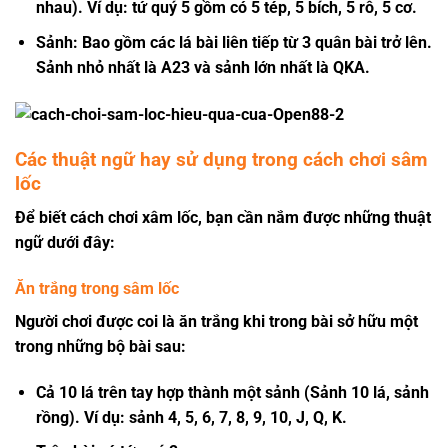
nhau). Ví dụ: tứ quý 5 gồm có 5 tép, 5 bích, 5 rô, 5 cơ.
Sảnh: Bao gồm các lá bài liên tiếp từ 3 quân bài trở lên.
Sảnh nhỏ nhất là A23 và sảnh lớn nhất là QKA.
Các thuật ngữ hay sử dụng trong cách chơi sâm
lốc
Để biết cách chơi xâm lốc, bạn cần nắm được những thuật
ngữ dưới đây:
Ăn trắng trong sâm lốc
Người chơi được coi là ăn trắng khi trong bài sở hữu một
trong những bộ bài sau:
Cả 10 lá trên tay hợp thành một sảnh (Sảnh 10 lá, sảnh
rồng). Ví dụ: sảnh 4, 5, 6, 7, 8, 9, 10, J, Q, K.