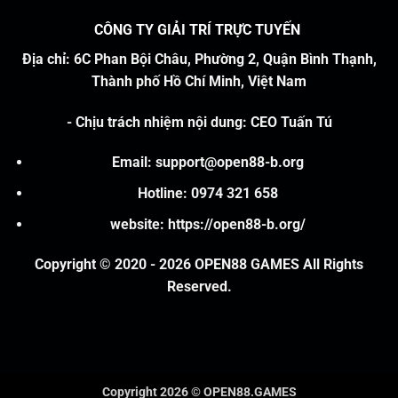
CÔNG TY GIẢI TRÍ TRỰC TUYẾN
Địa chỉ: 6C Phan Bội Châu, Phường 2, Quận Bình Thạnh,
Thành phố Hồ Chí Minh, Việt Nam
-
Chịu trách nhiệm nội dung
:
CEO Tuấn Tú
Email:
support@open88-b.org
Hotline: 0974 321 658
website:
https://open88-b.org/
Copyright © 2020 - 2026 OPEN88 GAMES All Rights
Reserved.
Copyright 2026 ©
OPEN88.GAMES