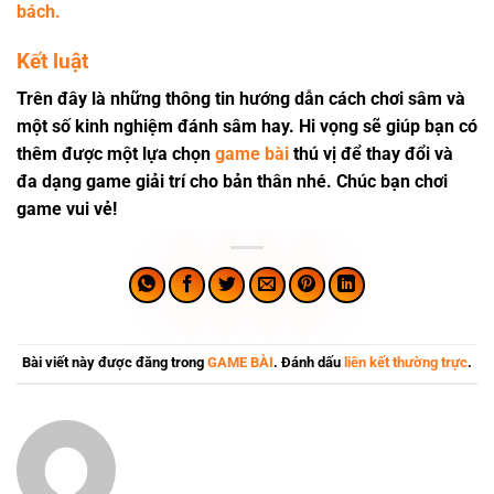
bách.
Kết luật
Trên đây là những thông tin hướng dẫn cách chơi sâm và
một số kinh nghiệm đánh sâm hay. Hi vọng sẽ giúp bạn có
thêm được một lựa chọn
game bài
thú vị để thay đổi và
đa dạng game giải trí cho bản thân nhé. Chúc bạn chơi
game vui vẻ!
Bài viết này được đăng trong
GAME BÀI
. Đánh dấu
liên kết thường trực
.