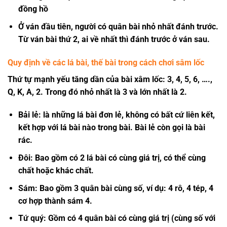
đồng hồ
Ở ván đầu tiên, người có quân bài nhỏ nhất đánh trước.
Từ ván bài thứ 2, ai về nhất thì đánh trước ở ván sau.
Quy định về các lá bài, thế bài trong cách chơi sâm lốc
Thứ tự mạnh yếu tăng dần của bài xâm lốc: 3, 4, 5, 6, ….,
Q, K, A, 2. Trong đó nhỏ nhất là 3 và lớn nhất là 2.
Bải lẻ: là những lá bài đơn lẻ, không có bất cứ liên kết,
kết hợp với lá bài nào trong bài. Bài lẻ còn gọi là bài
rác.
Đôi: Bao gồm có 2 lá bài có cùng giá trị, có thể cùng
chất hoặc khác chất.
Sám: Bao gồm 3 quân bài cùng số, ví dụ: 4 rô, 4 tép, 4
cơ hợp thành sám 4.
Tứ quý: Gồm có 4 quân bài có cùng giá trị (cùng số với