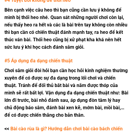
#4 Tuyệt đối không để thối heo
Bên cạnh việc câu heo thì bạn cũng cần lưu ý không để
mình bị thối heo nhé. Quan sát những người chơi còn lại,
nếu thấy heo ra hết và các là bài trên tay không còn nhiều
thì bạn cần có chiến thuật đánh mạnh tay, ra heo để kết
thúc ván bài. Thối heo cũng bị xử phạt kha khá nên hết
sức lưu ý khi học cách đánh sâm giỏi.
#5 Áp dụng đa dạng chiến thuật
Chơi sâm giỏi đòi hỏi bạn cần học hỏi kinh nghiệm thường
xuyên để có được sự đa dạng trong lối chơi và chiến
thuật. Tránh để đối thủ bắt bài và nắm được thóp của
mình sẽ rất bất lợi. Vận dụng đa dạng chiến thuật như: Bài
lớn đi trước, bài nhỏ đánh sau, áp dụng đòn tâm lý hay
chủ động báo sâm, đánh bài xen kẽ, mớm bài, mồi bài,…
để có được chiến thắng cho bản thân.
<<
Bài cào rùa là gì? Hướng dẫn chơi bài cào bách chiến