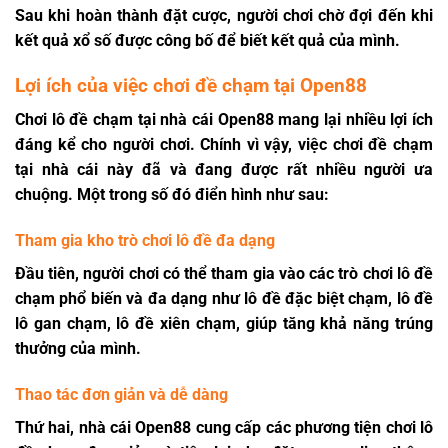
Sau khi hoàn thành đặt cược, người chơi chờ đợi đến khi
kết quả xổ số được công bố để biết kết quả của mình.
Lợi ích của việc chơi đề chạm tại Open88
Chơi lô đề chạm tại nhà cái Open88 mang lại nhiều lợi ích
đáng kể cho người chơi. Chính vì vậy, việc chơi đề chạm
tại nhà cái này đã và đang được rất nhiều người ưa
chuộng. Một trong số đó điển hình như sau:
Tham gia kho trò chơi lô đề đa dạng
Đầu tiên, người chơi có thể tham gia vào các trò chơi lô đề
chạm phổ biến và đa dạng như lô đề đặc biệt chạm, lô đề
lô gan chạm, lô đề xiên chạm, giúp tăng khả năng trúng
thưởng của mình.
Thao tác đơn giản và dễ dàng
Thứ hai, nhà cái Open88 cung cấp các phương tiện chơi lô