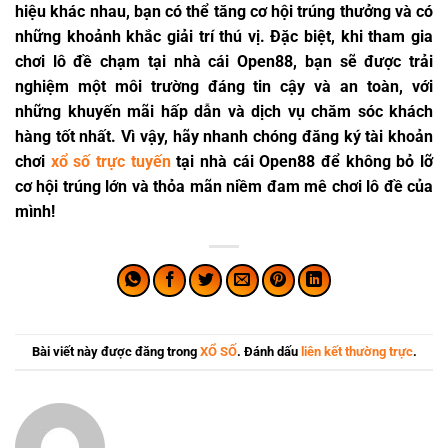
hiệu khác nhau, bạn có thể tăng cơ hội trúng thưởng và có
những khoảnh khắc giải trí thú vị. Đặc biệt, khi tham gia
chơi lô đề chạm tại nhà cái Open88, bạn sẽ được trải
nghiệm một môi trường đáng tin cậy và an toàn, với
những khuyến mãi hấp dẫn và dịch vụ chăm sóc khách
hàng tốt nhất. Vì vậy, hãy nhanh chóng đăng ký tài khoản
chơi
xổ số trực tuyến
tại nhà cái Open88 để không bỏ lỡ
cơ hội trúng lớn và thỏa mãn niềm đam mê chơi lô đề của
mình!
Bài viết này được đăng trong
XỔ SỐ
. Đánh dấu
liên kết thường trực
.