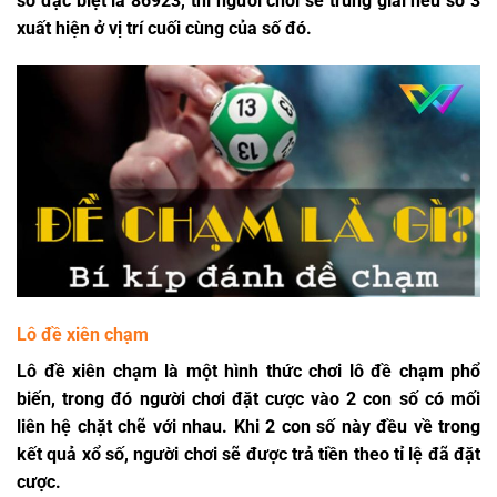
số đặc biệt là 86923, thì người chơi sẽ trúng giải nếu số 3
xuất hiện ở vị trí cuối cùng của số đó.
Lô đề xiên chạm
Lô đề xiên chạm là một hình thức chơi lô đề chạm phổ
biến, trong đó người chơi đặt cược vào 2 con số có mối
liên hệ chặt chẽ với nhau. Khi 2 con số này đều về trong
kết quả xổ số, người chơi sẽ được trả tiền theo tỉ lệ đã đặt
cược.