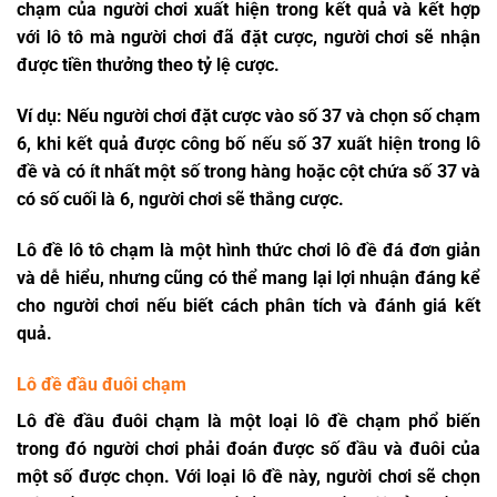
chạm của người chơi xuất hiện trong kết quả và kết hợp
với lô tô mà người chơi đã đặt cược, người chơi sẽ nhận
được tiền thưởng theo tỷ lệ cược.
Ví dụ: Nếu người chơi đặt cược vào số 37 và chọn số chạm
6, khi kết quả được công bố nếu số 37 xuất hiện trong lô
đề và có ít nhất một số trong hàng hoặc cột chứa số 37 và
có số cuối là 6, người chơi sẽ thắng cược.
Lô đề lô tô chạm là một hình thức chơi lô đề đá đơn giản
và dễ hiểu, nhưng cũng có thể mang lại lợi nhuận đáng kể
cho người chơi nếu biết cách phân tích và đánh giá kết
quả.
Lô đề đầu đuôi chạm
Lô đề đầu đuôi chạm là một loại lô đề chạm phổ biến
trong đó người chơi phải đoán được số đầu và đuôi của
một số được chọn. Với loại lô đề này, người chơi sẽ chọn