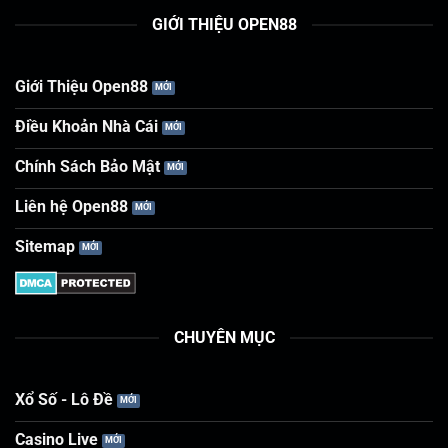
GIỚI THIỆU OPEN88
Giới Thiệu Open88
Điều Khoản Nhà Cái
Chính Sách Bảo Mật
Liên hệ Open88
Sitemap
CHUYÊN MỤC
Xổ Số - Lô Đề
Casino Live