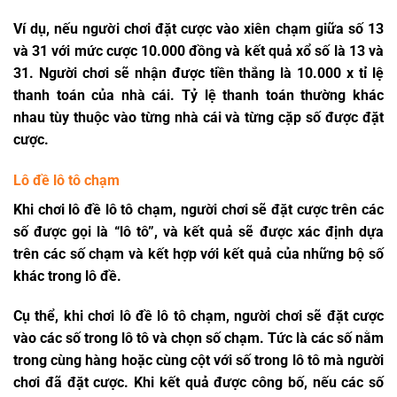
Ví dụ, nếu người chơi đặt cược vào xiên chạm giữa số 13
và 31 với mức cược 10.000 đồng và kết quả xổ số là 13 và
31. Người chơi sẽ nhận được tiền thắng là 10.000 x tỉ lệ
thanh toán của nhà cái. Tỷ lệ thanh toán thường khác
nhau tùy thuộc vào từng nhà cái và từng cặp số được đặt
cược.
Lô đề lô tô chạm
Khi chơi lô đề lô tô chạm, người chơi sẽ đặt cược trên các
số được gọi là “lô tô”, và kết quả sẽ được xác định dựa
trên các số chạm và kết hợp với kết quả của những bộ số
khác trong lô đề.
Cụ thể, khi chơi lô đề lô tô chạm, người chơi sẽ đặt cược
vào các số trong lô tô và chọn số chạm. Tức là các số nằm
trong cùng hàng hoặc cùng cột với số trong lô tô mà người
chơi đã đặt cược. Khi kết quả được công bố, nếu các số