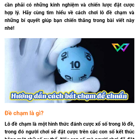
cần phải có những kinh nghiệm và chiến lược đặt cược
hợp lý. Hãy cùng tìm hiểu về cách chơi lô đề chạm và
những bí quyết giúp bạn chiến thắng trong bài viết này
nhé!
Đề chạm là gì?
Lô đề chạm là một hình thức đánh cược xổ số trong lô đề,
trong đó người chơi sẽ đặt cược trên các con số kết thúc