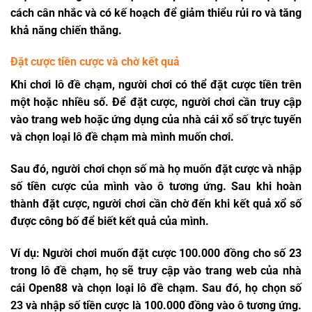
cách cân nhắc và có kế hoạch để giảm thiểu rủi ro và tăng
khả năng chiến thắng.
Đặt cược tiền cược và chờ kết quả
Khi chơi lô đề chạm, người chơi có thể đặt cược tiền trên
một hoặc nhiều số. Để đặt cược, người chơi cần truy cập
vào trang web hoặc ứng dụng của nhà cái xổ số trực tuyến
và chọn loại lô đề chạm mà mình muốn chơi.
Sau đó, người chơi chọn số mà họ muốn đặt cược và nhập
số tiền cược của mình vào ô tương ứng. Sau khi hoàn
thành đặt cược, người chơi cần chờ đến khi kết quả xổ số
được công bố để biết kết quả của mình.
Ví dụ: Người chơi muốn đặt cược 100.000 đồng cho số 23
trong lô đề chạm, họ sẽ truy cập vào trang web của nhà
cái Open88 và chọn loại lô đề chạm. Sau đó, họ chọn số
23 và nhập số tiền cược là 100.000 đồng vào ô tương ứng.