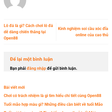
Lô đá là gì? Cách chơi lô đá
Kinh nghiệm soi cầu xóc đĩa
dễ dàng chiến thắng tại
online của cao thủ
Open88
Để lại một bình luận
Bạn phải
đăng nhập
để gửi bình luận.
Bài viết mới
Chơi có trách nhiệm là gì tìm hiểu chi tiết cùng Open88
Tuổi mão hợp màu gì? Những điều cần biết về tuổi Mão