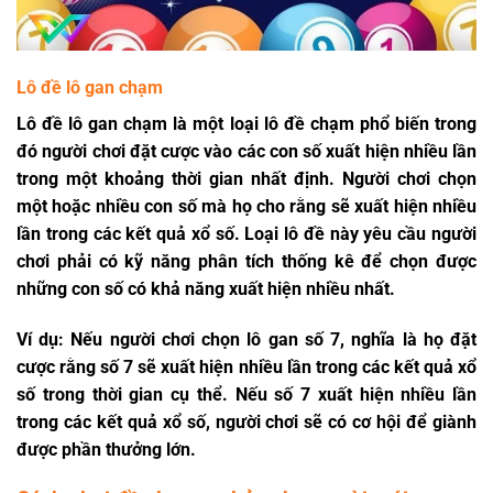
Lô đề lô gan chạm
Lô đề lô gan chạm là một loại lô đề chạm phổ biến trong
đó người chơi đặt cược vào các con số xuất hiện nhiều lần
trong một khoảng thời gian nhất định. Người chơi chọn
một hoặc nhiều con số mà họ cho rằng sẽ xuất hiện nhiều
lần trong các kết quả xổ số. Loại lô đề này yêu cầu người
chơi phải có kỹ năng phân tích thống kê để chọn được
những con số có khả năng xuất hiện nhiều nhất.
Ví dụ: Nếu người chơi chọn lô gan số 7, nghĩa là họ đặt
cược rằng số 7 sẽ xuất hiện nhiều lần trong các kết quả xổ
số trong thời gian cụ thể. Nếu số 7 xuất hiện nhiều lần
trong các kết quả xổ số, người chơi sẽ có cơ hội để giành
được phần thưởng lớn.