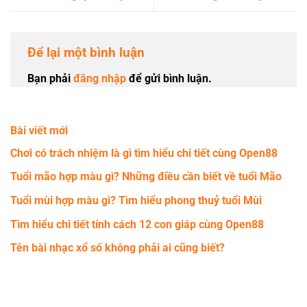
Để lại một bình luận
Bạn phải
đăng nhập
để gửi bình luận.
Bài viết mới
Chơi có trách nhiệm là gì tìm hiểu chi tiết cùng Open88
Tuổi mão hợp màu gì? Những điều cần biết về tuổi Mão
Tuổi mùi hợp màu gì? Tìm hiểu phong thuỷ tuổi Mùi
Tìm hiểu chi tiết tính cách 12 con giáp cùng Open88
Tên bài nhạc xổ số không phải ai cũng biết?