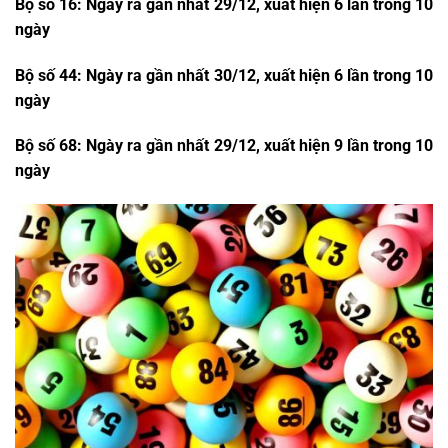
Bộ số 16: Ngày ra gần nhất 29/12, xuất hiện 6 lần trong 10
ngày
Bộ số 44: Ngày ra gần nhất 30/12, xuất hiện 6 lần trong 10
ngày
Bộ số 68: Ngày ra gần nhất 29/12, xuất hiện 9 lần trong 10
ngày