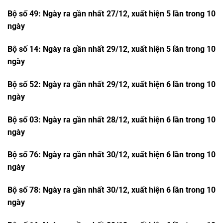
Bộ số 49: Ngày ra gần nhất 27/12, xuất hiện 5 lần trong 10
ngày
Bộ số 14: Ngày ra gần nhất 29/12, xuất hiện 5 lần trong 10
ngày
Bộ số 52: Ngày ra gần nhất 29/12, xuất hiện 6 lần trong 10
ngày
Bộ số 03: Ngày ra gần nhất 28/12, xuất hiện 6 lần trong 10
ngày
Bộ số 76: Ngày ra gần nhất 30/12, xuất hiện 6 lần trong 10
ngày
Bộ số 78: Ngày ra gần nhất 30/12, xuất hiện 6 lần trong 10
ngày