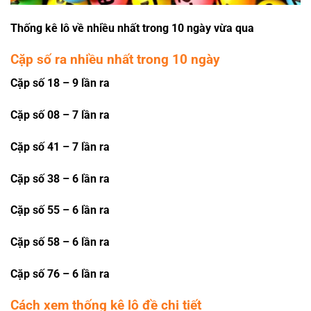
Thống kê lô về nhiều nhất trong 10 ngày vừa qua
Cặp số ra nhiều nhất trong 10 ngày
Cặp số 18 – 9 lần ra
Cặp số 08 – 7 lần ra
Cặp số 41 – 7 lần ra
Cặp số 38 – 6 lần ra
Cặp số 55 – 6 lần ra
Cặp số 58 – 6 lần ra
Cặp số 76 – 6 lần ra
Cách xem thống kê lô đề chi tiết