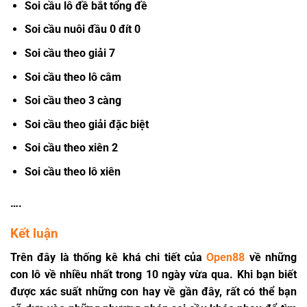
Soi cầu lô đề bắt tổng đề
Soi cầu nuôi đầu 0 đít 0
Soi cầu theo giải 7
Soi cầu theo lô câm
Soi cầu theo 3 càng
Soi cầu theo giải đặc biệt
Soi cầu theo xiên 2
Soi cầu theo lô xiên
….
Kết luận
Trên đây là thống kê khá chi tiết của
Open88
về những
con lô về nhiều nhất trong 10 ngày vừa qua. Khi bạn biết
được xác suất những con hay về gần đây, rất có thể bạn