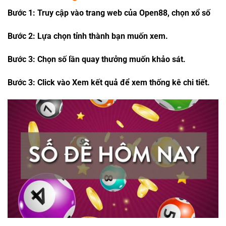
Bước 1: Truy cập vào trang web của Open88, chọn xổ số
Bước 2: Lựa chọn tỉnh thành bạn muốn xem.
Bước 3: Chọn số lần quay thưởng muốn khảo sát.
Bước 3: Click vào Xem kết quả để xem thống kê chi tiết.